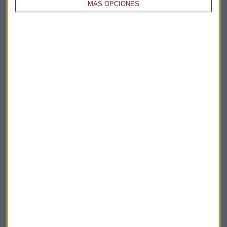
MÁS OPCIONES
EMPRESAS
Así se opera el VIX (la volatilidad o miedo del
mercado)
Laura Blanco