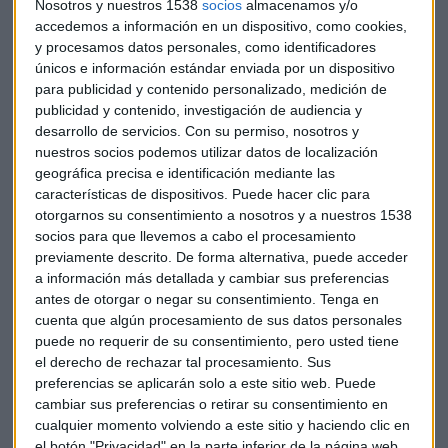
Nosotros y nuestros 1538
socios
almacenamos y/o
accedemos a información en un dispositivo, como cookies,
y procesamos datos personales, como identificadores
únicos e información estándar enviada por un dispositivo
para publicidad y contenido personalizado, medición de
publicidad y contenido, investigación de audiencia y
desarrollo de servicios.
Con su permiso, nosotros y
nuestros socios podemos utilizar datos de localización
geográfica precisa e identificación mediante las
características de dispositivos. Puede hacer clic para
ECONOMÍA
otorgarnos su consentimiento a nosotros y a nuestros 1538
S&P: Frenazo a la economía española
socios para que llevemos a cabo el procesamiento
previamente descrito. De forma alternativa, puede acceder
Berta Martínez de Quel López
a información más detallada y cambiar sus preferencias
antes de otorgar o negar su consentimiento.
Tenga en
cuenta que algún procesamiento de sus datos personales
puede no requerir de su consentimiento, pero usted tiene
el derecho de rechazar tal procesamiento. Sus
preferencias se aplicarán solo a este sitio web. Puede
cambiar sus preferencias o retirar su consentimiento en
cualquier momento volviendo a este sitio y haciendo clic en
el botón "Privacidad" en la parte inferior de la página web.