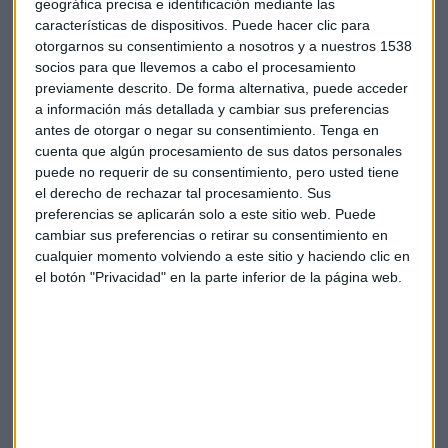
geográfica precisa e identificación mediante las
potencia considerable, los nuevos clústeres de GPUs
características de dispositivos. Puede hacer clic para
necesarios para entrenar modelos de lenguaje requieren
otorgarnos su consentimiento a nosotros y a nuestros 1538
una
densidad energética hasta cuatro veces superior
.
socios para que llevemos a cabo el procesamiento
previamente descrito. De forma alternativa, puede acceder
Tensión en la red
: La Agencia Internacional de la Energía
a información más detallada y cambiar sus preferencias
advierte que el sector podría duplicar su demanda
antes de otorgar o negar su consentimiento.
Tenga en
eléctrica global para 2026, alcanzando niveles similares
cuenta que algún procesamiento de sus datos personales
al consumo total de países como Japón.
puede no requerir de su consentimiento, pero usted tiene
el derecho de rechazar tal procesamiento. Sus
La crisis del agua
: La refrigeración es el otro gran frente
preferencias se aplicarán solo a este sitio web. Puede
de batalla. El uso de millones de litros de agua dulce para
cambiar sus preferencias o retirar su consentimiento en
mantener estables los servidores es hoy un punto de
cualquier momento volviendo a este sitio y haciendo clic en
fricción innegociable en regiones con sequías
el botón "Privacidad" en la parte inferior de la página web.
persistentes, como el arco mediterráneo.
¿Y en España?
Con Madrid y Aragón posicionándose como nodos de
interconexión para el sur de Europa, la administración
central se enfrenta a una encrucijada. No se puede liderar la