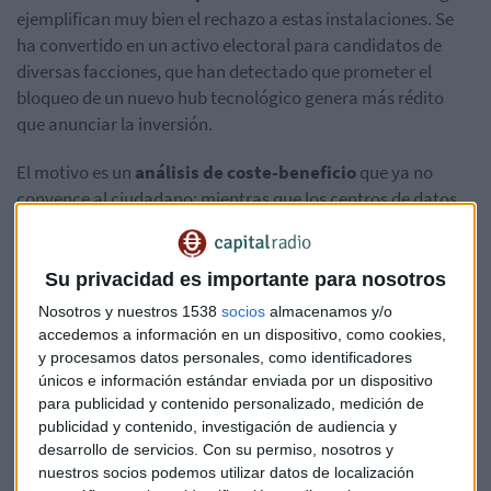
ejemplifican muy bien el rechazo a estas instalaciones. Se
ha convertido en un activo electoral para candidatos de
diversas facciones, que han detectado que prometer el
bloqueo de un nuevo hub tecnológico genera más rédito
que anunciar la inversión.
El motivo es un
análisis de coste-beneficio
que ya no
convence al ciudadano: mientras que los centros de datos
apenas generan empleo directo una vez construidos, su
impacto en la red eléctrica y el consumo de agua es masivo.
En un contexto de inflación energética y estrés hídrico, la
Su privacidad es importante para nosotros
"soberanía digital" empieza a chocar frontalmente con la
Nosotros y nuestros 1538
socios
almacenamos y/o
seguridad de suministro local
.
accedemos a información en un dispositivo, como cookies,
y procesamos datos personales, como identificadores
La factura de la IA: Un modelo de consumo
únicos e información estándar enviada por un dispositivo
para publicidad y contenido personalizado, medición de
insostenible
publicidad y contenido, investigación de audiencia y
La explosión de la IA generativa ha cambiado las reglas del
desarrollo de servicios.
Con su permiso, nosotros y
nuestros socios podemos utilizar datos de localización
juego. Si un centro de datos convencional ya exigía una