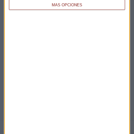
MÁS OPCIONES
Acepto la
política de privacidad
. *
¡Suscribirme!
EN DIRECTO
@CAPITALRADIOB
NOTICIAS RELACIONADAS