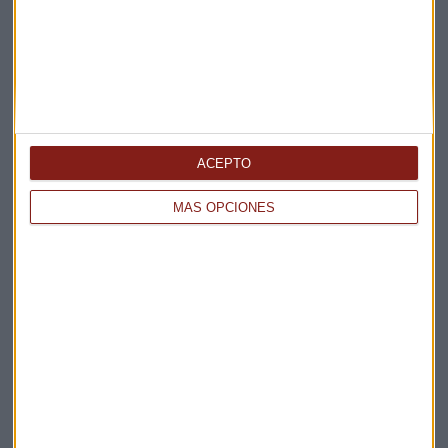
Suscríbete a nuestros boletines
Te enviaremos las noticias más importantes del día
ACEPTO
MÁS OPCIONES
Elige los boletines a los que suscribirte
*