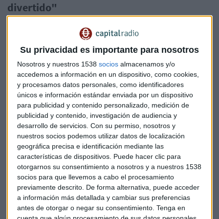
divertido"
EVA también organiza eventos de divulgación en
universidades y otros espacios educativos, con la
colaboración de instituciones como la NASA, para dar a
Su privacidad es importante para nosotros
conocer el trabajo en el sector aeroespacial y motivar a más
Nosotros y nuestros 1538
socios
almacenamos y/o
mujeres a unirse a estas carreras. La asociación utiliza
accedemos a información en un dispositivo, como cookies,
plataformas como LinkedIn para conectar con
y procesamos datos personales, como identificadores
profesionales y promover sus iniciativas.
únicos e información estándar enviada por un dispositivo
para publicidad y contenido personalizado, medición de
Menciona Irene que la división del espacio en EVA “no solo
publicidad y contenido, investigación de audiencia y
busca inspirar a las jóvenes a considerar carreras STEM,
desarrollo de servicios.
Con su permiso, nosotros y
nuestros socios podemos utilizar datos de localización
sino también a conectar a los profesionales del sector
geográfica precisa e identificación mediante las
aeroespacial para fomentar la colaboración y el
características de dispositivos. Puede hacer clic para
intercambio de conocimientos” y añade un dato “mañana
otorgarnos su consentimiento a nosotros y a nuestros 1538
día 28 organizamos
El estado del Arte_Espacio 2024
socios para que llevemos a cabo el procesamiento
construyendo en Next Space”
y apostilla “un evento que no
previamente descrito. De forma alternativa, puede acceder
te puedes perder” dice Irene entusiasmada.
a información más detallada y cambiar sus preferencias
antes de otorgar o negar su consentimiento.
Tenga en
Además, la entrevistada destaca que tener modelos a seguir
cuenta que algún procesamiento de sus datos personales