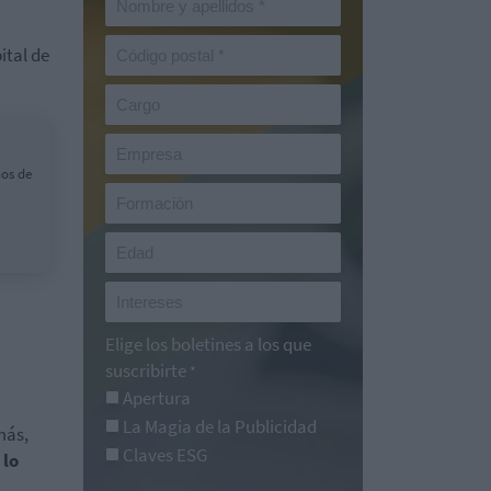
ital de
nos de
Elige los boletines a los que
suscribirte
*
Apertura
La Magia de la Publicidad
más,
Claves ESG
 lo