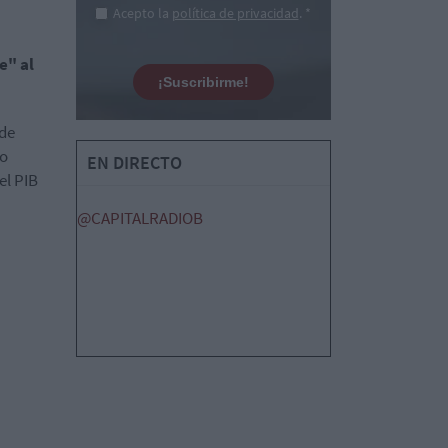
Acepto la
política de privacidad
. *
e" al
¡Suscribirme!
 de
no
EN DIRECTO
el PIB
@CAPITALRADIOB