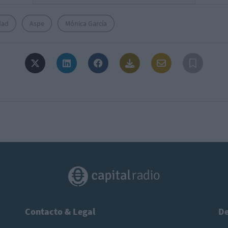
dad
Aspe
Mónica García
Contacto & Legal
De