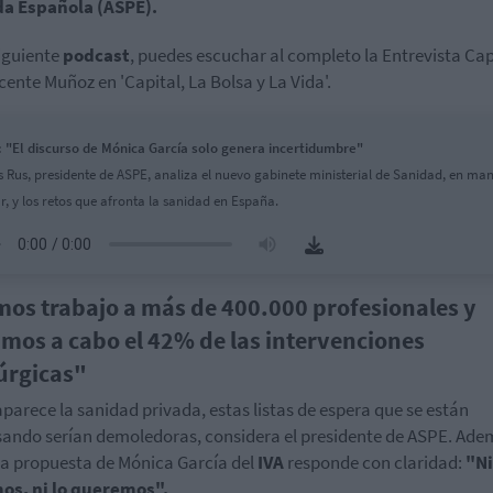
da Española (ASPE).
siguiente
podcast
, puedes escuchar al completo la Entrevista Cap
icente Muñoz en 'Capital, La Bolsa y La Vida'.
 "El discurso de Mónica García solo genera incertidumbre"
s Rus, presidente de ASPE, analiza el nuevo gabinete ministerial de Sanidad, en ma
, y los retos que afronta la sanidad en España.
os trabajo a más de 400.000 profesionales y
amos a cabo el 42% de las intervenciones
úrgicas"
aparece la sanidad privada, estas listas de espera que se están
ando serían demoledoras, considera el presidente de ASPE. Ade
la propuesta de Mónica García del
IVA
responde con claridad:
"Ni
os, ni lo queremos".