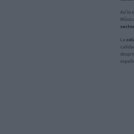
Así lo
Mónica
sector
La
col
calida
despre
españo