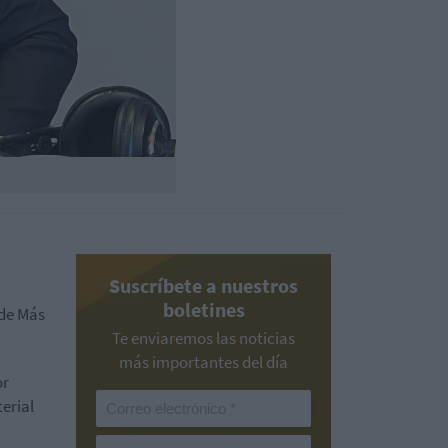
Suscríbete a nuestros
boletines
 de Más
Te enviaremos las noticias
más importantes del día
or
terial