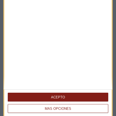
Suscríbete a nuestros boletines
Te enviaremos las noticias más importantes del día
ACEPTO
MÁS OPCIONES