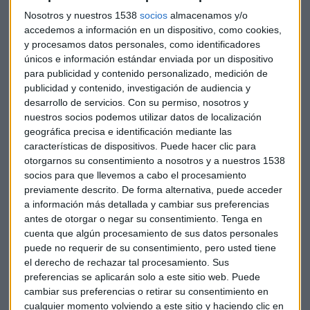
Nosotros y nuestros 1538
socios
almacenamos y/o
accedemos a información en un dispositivo, como cookies,
y procesamos datos personales, como identificadores
únicos e información estándar enviada por un dispositivo
"No sabemos si van a parar"
para publicidad y contenido personalizado, medición de
publicidad y contenido, investigación de audiencia y
Ramón
Valdivia
reconoce cierto desconcierto sobre la
desarrollo de servicios.
Con su permiso, nosotros y
situación que se vive en la frontera con Francia. Señala que
nuestros socios podemos utilizar datos de localización
son muy pocos los tractores que están ejecutando estos
geográfica precisa e identificación mediante las
bloqueos, pero muy efectivos en sus objetivos.
características de dispositivos. Puede hacer clic para
otorgarnos su consentimiento a nosotros y a nuestros 1538
Denuncia la actuación de los agricultores españoles porque
socios para que llevemos a cabo el procesamiento
"nuestros camiones son los que llevan sus
previamente descrito. De forma alternativa, puede acceder
a información más detallada y cambiar sus preferencias
mercancías".
Valdivia
subraya la importancia de conservar
antes de otorgar o negar su consentimiento.
Tenga en
los clientes en el sector y lo fácil que puede llevar a perderlos
cuenta que algún procesamiento de sus datos personales
con actuaciones como esta.
puede no requerir de su consentimiento, pero usted tiene
el derecho de rechazar tal procesamiento. Sus
"Nos sorprende muchísimo la
preferencias se aplicarán solo a este sitio web. Puede
pasividad de las autoridades para
cambiar sus preferencias o retirar su consentimiento en
cualquier momento volviendo a este sitio y haciendo clic en