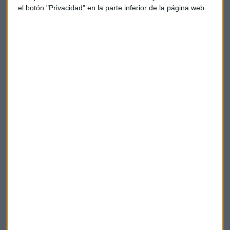
salvaguardar una libertad
el botón "Privacidad" en la parte inferior de la página web.
fundamental como es la libre
circulación de bienes, servicios y
mercancías"
El metal que tiene un año "absolutamente
espectacular" para Daniel Lacalle
El doctor en Economía analiza los datos de inflación,