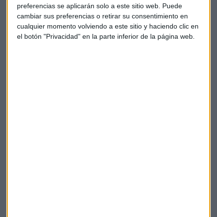
preferencias se aplicarán solo a este sitio web. Puede
cambiar sus preferencias o retirar su consentimiento en
cualquier momento volviendo a este sitio y haciendo clic en
el botón "Privacidad" en la parte inferior de la página web.
Oliu (Sabadell), el veterano de la banca que
da calabazas a BBVA
Josep Oliu, presidente de Banco Sabadell desde
1999, es un clásico del Ibex 35 (como Florentino
Pérez, presidente de ACS desde los años 90)
Capital Radio
/ 2024-05-07