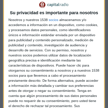
"Los bancos centrales han dejado claro su
próximo movimiento"
Su privacidad es importante para nosotros
Lucía Gutiérrez-Mellado señala que tanto la Reserva Federal
Nosotros y nuestros 1538
socios
almacenamos y/o
en Estados Unidos como el Banco Central Europea saben
accedemos a información en un dispositivo, como cookies,
que su
próxima decisión
será una bajada de los tipos de
y procesamos datos personales, como identificadores
únicos e información estándar enviada por un dispositivo
interés. Llegan más tarde de lo que esperaba el mercado,
para publicidad y contenido personalizado, medición de
pero finalmente van a llegar.
publicidad y contenido, investigación de audiencia y
desarrollo de servicios.
Con su permiso, nosotros y
"Las expectativas del número de
nuestros socios podemos utilizar datos de localización
bajadas han cambiado muchísimo. Se
geográfica precisa e identificación mediante las
características de dispositivos. Puede hacer clic para
pensaba que iba a haber hasta siete,
otorgarnos su consentimiento a nosotros y a nuestros 1538
pero ahora el mercado descuenta que
socios para que llevemos a cabo el procesamiento
previamente descrito. De forma alternativa, puede acceder
haya una o dos"
a información más detallada y cambiar sus preferencias
antes de otorgar o negar su consentimiento.
Tenga en
Desde J
P Morgan AM
, apelan a que el mercado ponga el
cuenta que algún procesamiento de sus datos personales
foco en el siguiente movimiento de bajada de los tipos de
puede no requerir de su consentimiento, pero usted tiene
interés.
el derecho de rechazar tal procesamiento. Sus