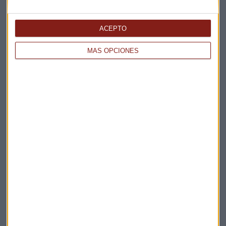
ACEPTO
MÁS OPCIONES
Elige los boletines a los que suscribirte
*
Apertura
La Magia de la Publicidad
Claves ESG
Acepto la
política de privacidad
. *