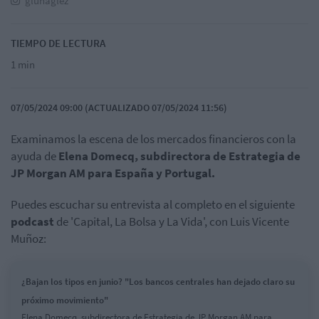
glunaglez
TIEMPO DE LECTURA
1 min
07/05/2024 09:00 (ACTUALIZADO 07/05/2024 11:56)
Examinamos la escena de los mercados financieros con la
ayuda de
Elena Domecq, subdirectora de Estrategia de
JP Morgan AM para España y Portugal.
Puedes escuchar su entrevista al completo en el siguiente
podcast
de 'Capital, La Bolsa y La Vida', con Luis Vicente
Muñoz:
¿Bajan los tipos en junio? "Los bancos centrales han dejado claro su
próximo movimiento"
Elena Domecq, subdirectora de Estrategia de JP Morgan AM para