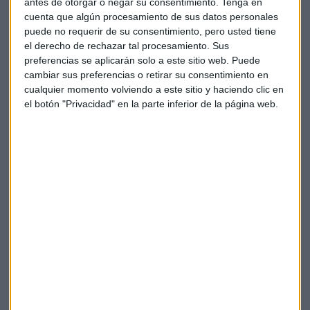
antes de otorgar o negar su consentimiento.
Tenga en
cuenta que algún procesamiento de sus datos personales
puede no requerir de su consentimiento, pero usted tiene
el derecho de rechazar tal procesamiento. Sus
preferencias se aplicarán solo a este sitio web. Puede
cambiar sus preferencias o retirar su consentimiento en
cualquier momento volviendo a este sitio y haciendo clic en
Gorigolzarri deja la presidencia de Caixabank
el botón "Privacidad" en la parte inferior de la página web.
(con 70 años)
La Vanguardia adelanta la renuncia voluntaria del
presidente de Caixabank, Jose Ignacio Gorigolzarri,
este miércoles en el Consejo del banco
Capital Radio
/ 2024-10-30