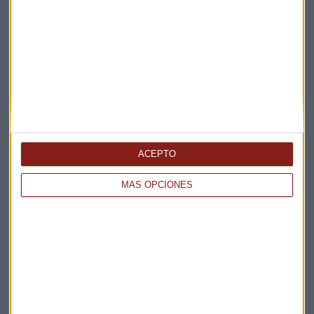
Suscríbete a nuestros boletines
Te enviaremos las noticias más importantes del día
ACEPTO
MÁS OPCIONES