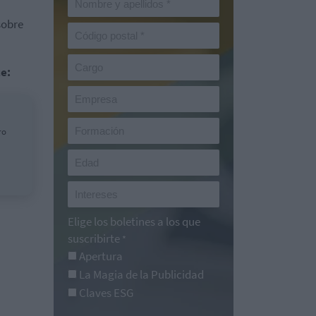
sobre
ce:
ro
Elige los boletines a los que
suscribirte
*
Apertura
La Magia de la Publicidad
Claves ESG