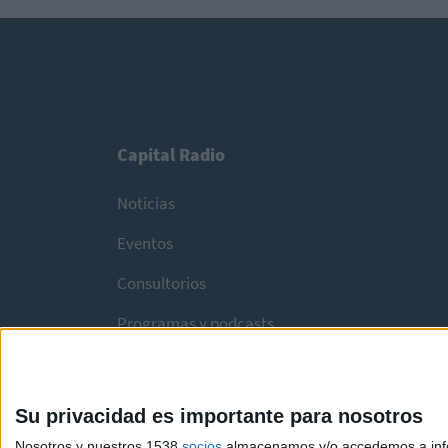
Capital Radio
Noticias
Eventos
Consultorios
Programas y podcasts
Su privacidad es importante para nosotros
Nosotros y nuestros 1538
socios
almacenamos y/o accedemos a infor