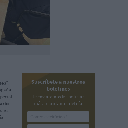
Suscríbete a nuestros
ne
s".
boletines
ompaña
pecial
Te enviaremos las noticias
ario
más importantes del día
lunes
ía