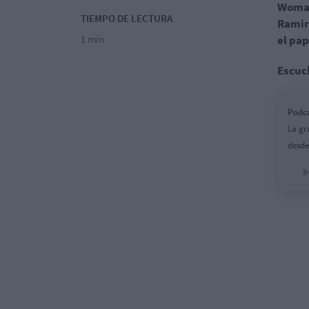
Woman
TIEMPO DE LECTURA
Ramir
1 min
el pap
Escuch
Podca
La gr
desde