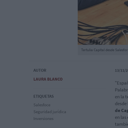
Tertulia Capital desde Salesfo
AUTOR
13/11/2
LAURA BLANCO
"Españ
Palabr
ETIQUETAS
en la 
desde 
Salesfoce
de Ca
Seguridad jurídica
en las
Inversiones
tambié