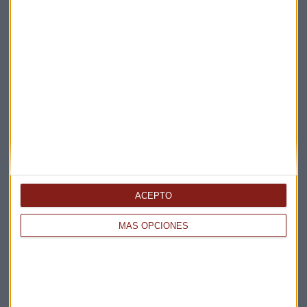
ACEPTO
MÁS OPCIONES
Elige los boletines a los que suscribirte
*
Apertura
La Magia de la Publicidad