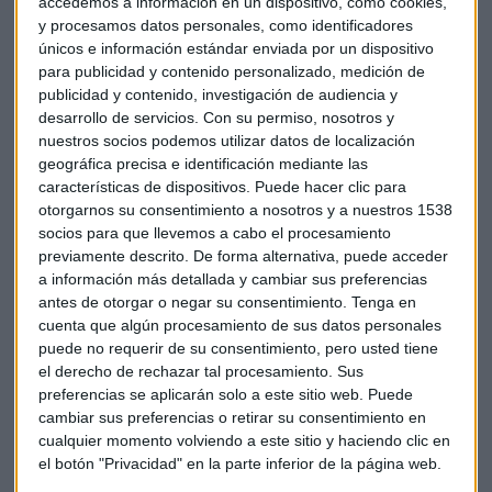
accedemos a información en un dispositivo, como cookies,
y procesamos datos personales, como identificadores
únicos e información estándar enviada por un dispositivo
para publicidad y contenido personalizado, medición de
publicidad y contenido, investigación de audiencia y
desarrollo de servicios.
Con su permiso, nosotros y
nuestros socios podemos utilizar datos de localización
geográfica precisa e identificación mediante las
características de dispositivos. Puede hacer clic para
otorgarnos su consentimiento a nosotros y a nuestros 1538
socios para que llevemos a cabo el procesamiento
"España envejece y es más desigualdad
previamente descrito. De forma alternativa, puede acceder
generacionalmente"
a información más detallada y cambiar sus preferencias
antes de otorgar o negar su consentimiento.
Tenga en
Esta doble tendencia encuentra un antídoto puntual
cuenta que algún procesamiento de sus datos personales
gracias a la inmigración. Daniel Manzano apunta que hace
puede no requerir de su consentimiento, pero usted tiene
ya una década que ha entrado en "invierno demográfico".
el derecho de rechazar tal procesamiento. Sus
Una situación pareja a la de otros países vecinos de Europa.
preferencias se aplicarán solo a este sitio web. Puede
cambiar sus preferencias o retirar su consentimiento en
Supone un
"reto brutal"
para nuestro país por su impacto
cualquier momento volviendo a este sitio y haciendo clic en
directo en el gasto en pensiones y en la atención médica
el botón "Privacidad" en la parte inferior de la página web.
especializada en dependencia de personas mayores.