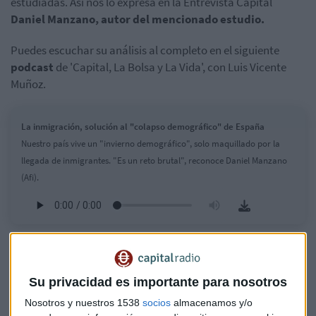
estudiadas. Así nos lo expresa en la Entrevista Capital
Daniel Manzano, autor del mencionado estudio.
Puedes escuchar su análisis al completo en el siguiente
podcast
de 'Capital, La Bolsa y La Vida', con Luis Vicente
Muñoz.
La inmigración, solución al "colapso demográfico" de España
Nuestro país vive un "invierno demográfico", solo maquillado por la
llegada de inmigrantes. "Es un reto brutal", reconoce Daniel Manzano
(Afi).
Su privacidad es importante para nosotros
Nosotros y nuestros 1538
socios
almacenamos y/o