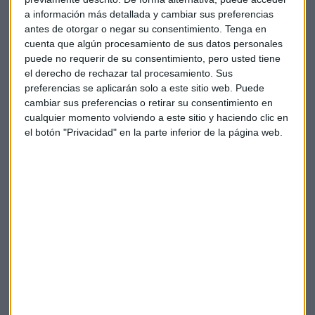
100% digital
a información más detallada y cambiar sus preferencias
El proceso de transformación digital en las
administraciones publicas, se centra en poner
antes de otorgar o negar su consentimiento.
Tenga en
mejores medios para facilitar al ciudadano sus
cuenta que algún procesamiento de sus datos personales
labores administrativas
puede no requerir de su consentimiento, pero usted tiene
Capital Radio
/ 2023-06-07
el derecho de rechazar tal procesamiento. Sus
preferencias se aplicarán solo a este sitio web. Puede
La inteligencia artificial aplicada a la
cambiar sus preferencias o retirar su consentimiento en
formación
cualquier momento volviendo a este sitio y haciendo clic en
el botón "Privacidad" en la parte inferior de la página web.
Cristina Cruzado es la directora general del Grupo Vértice.
Diego Sánchez, su director de Desarrollo de Negocio y
Expansión. Y Andrea Cabrera, la directora de Marketing y
Comunicación. Los tres nos acompañan en directo desde el
stand de Capital Radio en el DES2023
que se celebra esta
semana en
Málaga
.
"La inteligencia artificial da respuesta a lo que ahora es
necesario en el e-learning: el enfoque al alumno.
La
formación no puede ser generalista, sino que en el
online se tiene que adaptar al alumno"