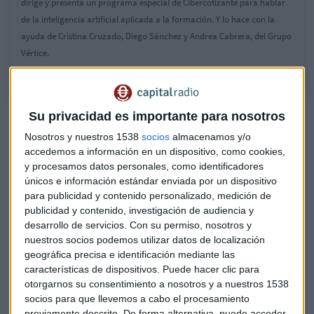
dirige y presenta un programa especial de Cibercotizante para hablar
de la inteligencia artificial aplicada a la formación. Y lo hace con la
ayuda de Cristina Cruzado, Diego Sánchez y Andrea Cabrera, del Grupo
Vértice.
Su privacidad es importante para nosotros
Nosotros y nuestros 1538
socios
almacenamos y/o
accedemos a información en un dispositivo, como cookies,
y procesamos datos personales, como identificadores
únicos e información estándar enviada por un dispositivo
para publicidad y contenido personalizado, medición de
publicidad y contenido, investigación de audiencia y
desarrollo de servicios.
Con su permiso, nosotros y
nuestros socios podemos utilizar datos de localización
geográfica precisa e identificación mediante las
características de dispositivos. Puede hacer clic para
otorgarnos su consentimiento a nosotros y a nuestros 1538
socios para que llevemos a cabo el procesamiento
Elena Liria: "Vamos hacia la administración
previamente descrito. De forma alternativa, puede acceder