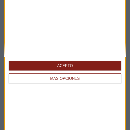
Elige los boletines a los que suscribirte
*
Apertura
La Magia de la Publicidad
Claves ESG
Acepto la
política de privacidad
. *
ACEPTO
¡Suscribirme!
MÁS OPCIONES
EN DIRECTO
@CAPITALRADIOB