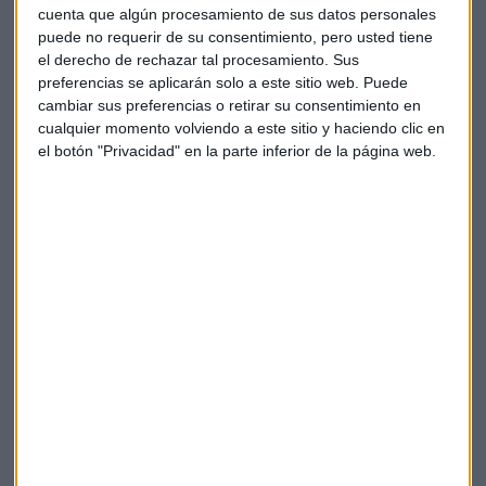
Fernández
que dicha tecnologia va a crecer en
cuenta que algún procesamiento de sus datos personales
teleservicios de salud, teleasistencia y personalización de
puede no requerir de su consentimiento, pero usted tiene
servicios médicos y por otra parte se va a producir una
el derecho de rechazar tal procesamiento. Sus
transformación en la forma en la que aprendemos y
preferencias se aplicarán solo a este sitio web. Puede
apostilló "tenemos que tener tecnologías adecuadas para
cambiar sus preferencias o retirar su consentimiento en
cualquier momento volviendo a este sitio y haciendo clic en
transformarnos".
el botón "Privacidad" en la parte inferior de la página web.
Preguntada sobre cómo conciliamos oferta y demanda
laboral en el terreno de la especialización,
Fernández
apunta que es imprescindible "formar a los estudiantes en
lo que demandan los empleadores".
A nivel general las vocaciones STEM están decayendo y
debemos trabajar en ello como sociedad para evitarlo.
"Como sociedad nos preocupa" sentencia
Isabel
Fernández
y añade "univerdsades y empresas trabajan
conjuntamente pero sin éxito. Hay un gran
desconocimiento del impacto que generan estas
profesiones". Considera importante "crear referentes, pero