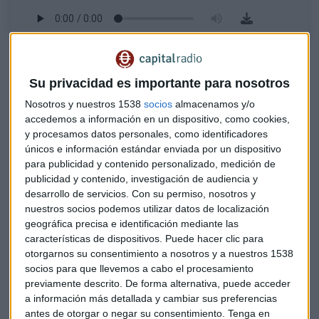
Las startups son esenciales para el crecimiento del país
Su privacidad es importante para nosotros
Queriamos saber que le falta a nuestra universidad para
formar los estudiantes del futuro y cómo podemos
Nosotros y nuestros 1538
socios
almacenamos y/o
accedemos a información en un dispositivo, como cookies,
prepararlos para los empleos emergentes. A este respecto la
y procesamos datos personales, como identificadores
rectora de la UAX valoró como el sistema universitario
únicos e información estándar enviada por un dispositivo
español es reconocido internacionalmente por su prestigio
para publicidad y contenido personalizado, medición de
y manifestó que "los procesos de aseguramiento de la
publicidad y contenido, investigación de audiencia y
calidad van con un cierto decalaje. Hay que combinar dos
desarrollo de servicios.
Con su permiso, nosotros y
velocidades: una formación mas estructural y a la vez
nuestros socios podemos utilizar datos de localización
añadir los elementos que exigen los empleadores".
geográfica precisa e identificación mediante las
características de dispositivos. Puede hacer clic para
otorgarnos su consentimiento a nosotros y a nuestros 1538
Las vocaciones STEM están decayendo y
socios para que llevemos a cabo el procesamiento
debemos trabajar en ello
previamente descrito. De forma alternativa, puede acceder
a información más detallada y cambiar sus preferencias
En materia de inteligencia artificial opina
Isabel
antes de otorgar o negar su consentimiento.
Tenga en