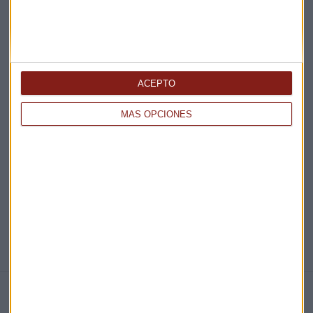
Acepto la
política de privacidad
. *
¡Suscribirme!
ACEPTO
EN DIRECTO
MÁS OPCIONES
@CAPITALRADIOB
NOTICIAS RELACIONADAS