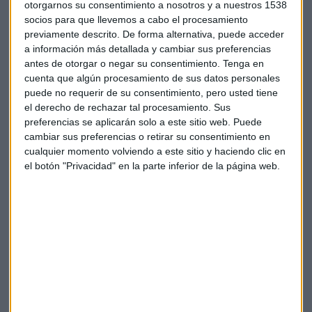
otorgarnos su consentimiento a nosotros y a nuestros 1538
para que la Unión Bancaria sea estable, para reforzar la
socios para que llevemos a cabo el procesamiento
confianza y la estabilidad del sector europeo, lo
previamente descrito. De forma alternativa, puede acceder
consideramos muy importante a medio y largo plazo y si
a información más detallada y cambiar sus preferencias
fuese a corto plazo mejor”, pide Martínez Campuzano.
antes de otorgar o negar su consentimiento.
Tenga en
cuenta que algún procesamiento de sus datos personales
puede no requerir de su consentimiento, pero usted tiene
el derecho de rechazar tal procesamiento. Sus
preferencias se aplicarán solo a este sitio web. Puede
cambiar sus preferencias o retirar su consentimiento en
Gonzalo Gasós
, responsable de Regulación Bancaria de
cualquier momento volviendo a este sitio y haciendo clic en
EBF
, comparte la necesidad de cerrar este capítulo.
el botón "Privacidad" en la parte inferior de la página web.
Alemania, Austria, Finlandia o los Países Bajos recelan de la
estabilidad financieros de sectores como el italiano, el
portugués o el español y piden más esfuerzos en la
reducción de la morosidad antes de dar el visto bueno al
EDIS. “No hay un bloqueo, pero hay dudas en algunos
países, pero creo que hay una determinación clara para
completar la Unión Bancaria y el EDIS es el tercer estadio,
un proceso muy ambicioso”, explica Gasós para
Conexión