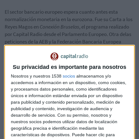
El sector bancario europeo espera cuanto antes esta
normalización monetaria en la eurozona. Fue su Carta a los
Reyes Magos en
Conexión Bruselas
, el programa realizado
por Capital Radio desde el Parlamento Europeo. Otra de
las
peticiones de la AEB y la Federación Bancaria Europea
(EBF)
es
completar la Unión Bancaria, una tarea inacabada
que heredará la próxima Comisión Europea. Será a la vuelta
del verano, tras unas elecciones comunitarias
Su privacidad es importante para nosotros
protagonizadas por la lucha encarnizada entre una visión
Nosotros y nuestros 1538
socios
almacenamos y/o
renacionalizadora de la UE, como piden los gobiernos de
accedemos a información en un dispositivo, como cookies,
Italia, Polonia o Hungría, y los defensores de mayor
y procesamos datos personales, como identificadores
integración, con el presidente de Francia, Emmanuel
únicos e información estándar enviada por un dispositivo
Macron, a la cabeza.
para publicidad y contenido personalizado, medición de
publicidad y contenido, investigación de audiencia y
desarrollo de servicios.
Con su permiso, nosotros y
nuestros socios podemos utilizar datos de localización
geográfica precisa e identificación mediante las
características de dispositivos. Puede hacer clic para
“Faltaría lo que es un fondo común de depósitos, el EDIS,