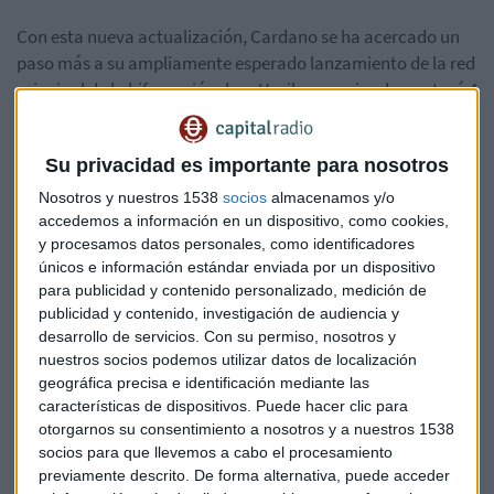
Con esta nueva actualización, Cardano se ha acercado un
paso más a su ampliamente esperado lanzamiento de la red
principal de la bifurcación dura Vasil, que se implementará 4
semanas después del lanzamiento de la red de prueba. El
marco de tiempo especificado permitirá a los SPO y
Su privacidad es importante para nosotros
desarrolladores llevar a cabo las pruebas y evaluaciones
necesarias antes de que el equipo "active el lanzamiento de
Nosotros y nuestros 1538
socios
almacenamos y/o
la red principal".
accedemos a información en un dispositivo, como cookies,
y procesamos datos personales, como identificadores
únicos e información estándar enviada por un dispositivo
para publicidad y contenido personalizado, medición de
publicidad y contenido, investigación de audiencia y
La actualización de Twitter afirma además que la
desarrollo de servicios.
Con su permiso, nosotros y
Fundación Cardano junto con el equipo de IOHK trabajarán
nuestros socios podemos utilizar datos de localización
estrechamente con los desarrolladores de Dapp /
geográfica precisa e identificación mediante las
herramientas durante todo el proceso para garantizar la
características de dispositivos. Puede hacer clic para
compatibilidad de los programas implementados con el
otorgarnos su consentimiento a nosotros y a nuestros 1538
socios para que llevemos a cabo el procesamiento
recién lanzado Vasil Hard Fork.
previamente descrito. De forma alternativa, puede acceder