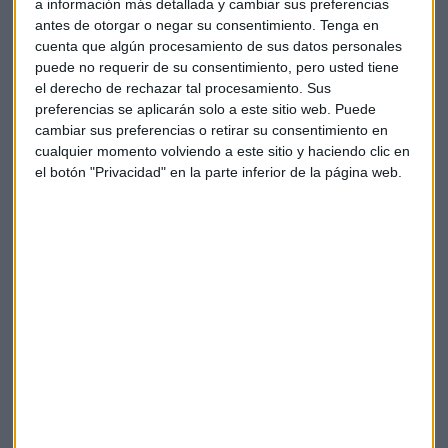
a información más detallada y cambiar sus preferencias
El lanzamiento de la red principal, que está programado
antes de otorgar o negar su consentimiento.
Tenga en
para comenzar a fines de julio de 2022, traerá cambios
cuenta que algún procesamiento de sus datos personales
significativos en el funcionamiento general de la red y la
puede no requerir de su consentimiento, pero usted tiene
interoperabilidad de Cardano. Una vez que la bifurcación de
el derecho de rechazar tal procesamiento. Sus
la red principal esté activa, Cardano podrá procesar
preferencias se aplicarán solo a este sitio web. Puede
transacciones a un ritmo rápido con costos y tarifas más
cambiar sus preferencias o retirar su consentimiento en
cualquier momento volviendo a este sitio y haciendo clic en
bajos.
el botón "Privacidad" en la parte inferior de la página web.
En lo que respecta a otros beneficios, el IOHK señaló
además que las actualizaciones de Vasil incluirán "un
mayor rendimiento a través de la canalización de difusión a
una mejor experiencia del desarrollador a través de un
rendimiento y eficiencia de script mucho mejor (además de
menores costos).