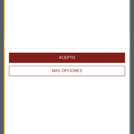
Apertura
La Magia de la Publicidad
Claves ESG
Acepto la
política de privacidad
. *
¡Suscribirme!
ACEPTO
MÁS OPCIONES
EN DIRECTO
@CAPITALRADIOB