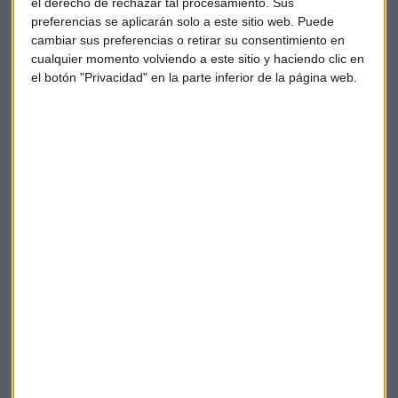
el derecho de rechazar tal procesamiento. Sus
que
Belobaba se focaliza en canalizar el dinero que
preferencias se aplicarán solo a este sitio web. Puede
entra en la industria
y "poder ser uno de esos actores que
cambiar sus preferencias o retirar su consentimiento en
lo recibe para crear escenarios muy interesantes".
cualquier momento volviendo a este sitio y haciendo clic en
el botón "Privacidad" en la parte inferior de la página web.
¿Cuáles son las ventajas del token BBCN para
sus poseedores?
Con Lluis Más y Albert Salvany explicamos el token
BBCN ante su inminente lanzamiento en DEX y las
ventajas que van a tener sus poseedores.
Capital Radio /
/ 2022-07-20