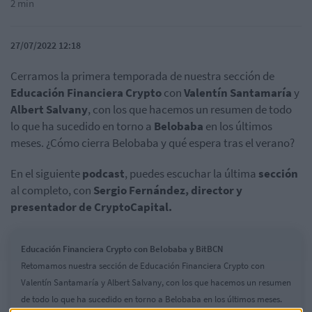
2 min
27/07/2022 12:18
Cerramos la primera temporada de nuestra sección de
Educación Financiera Crypto
con
Valentín Santamaría
y
Albert Salvany
, con los que hacemos un resumen de todo
lo que ha sucedido en torno a
Belobaba
en los últimos
meses. ¿Cómo cierra Belobaba y qué espera tras el verano?
En el siguiente
podcast
, puedes escuchar la última
sección
al completo, con
Sergio Fernández, director y
presentador de CryptoCapital.
Educación Financiera Crypto con Belobaba y BitBCN
Retomamos nuestra sección de Educación Financiera Crypto con
Valentín Santamaría y Albert Salvany, con los que hacemos un resumen
de todo lo que ha sucedido en torno a Belobaba en los últimos meses.