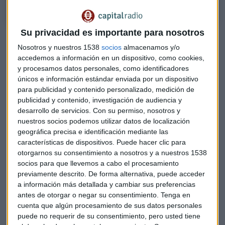
Su privacidad es importante para nosotros
Claves del año para Belobaba
Nosotros y nuestros 1538
socios
almacenamos y/o
"Ha sido una temporada muy especial y frenética"
,
accedemos a información en un dispositivo, como cookies,
declaran nuestros invitados. Señalan que como principal
y procesamos datos personales, como identificadores
conclusión de esta primera temporada, esperan que los
únicos e información estándar enviada por un dispositivo
para publicidad y contenido personalizado, medición de
oyentes sean ya capaces de ver las diferencias entre el
publicidad y contenido, investigación de audiencia y
mercado y los precios del mercado.
desarrollo de servicios.
Con su permiso, nosotros y
nuestros socios podemos utilizar datos de localización
"A partir de ahora,
este mercado va a ser más maduro de
geográfica precisa e identificación mediante las
lo que lo era antes
", apuntan. Belobaba ha buscado
características de dispositivos. Puede hacer clic para
durante estos meses constituirse como un ejemplo en la
otorgarnos su consentimiento a nosotros y a nuestros 1538
industria y saber con claridad los objetivos a conseguir. "Es
socios para que llevemos a cabo el procesamiento
un trabajo que se cuece a fuego lento porque es un mercado
previamente descrito. De forma alternativa, puede acceder
a información más detallada y cambiar sus preferencias
despiadado donde la competencia es muy fuerte". Aunque,
antes de otorgar o negar su consentimiento.
Tenga en
matizan, también es muy bonito y generoso.
cuenta que algún procesamiento de sus datos personales
puede no requerir de su consentimiento, pero usted tiene
En definitiva, Valentín Santamaría y Albert Salvany señalan