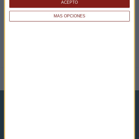
ACEPTO
@CAPITALRADIOB
MÁS OPCIONES
NOTICIAS RELACIONADAS
Capital Radio