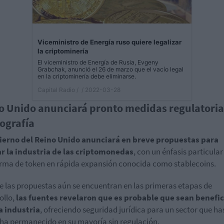
Viceministro de Energía ruso quiere legalizar
la criptominería
El viceministro de Energía de Rusia, Evgeny
Grabchak, anunció el 26 de marzo que el vacío legal
en la criptominería debe eliminarse.
Capital Radio /
/ 2022-03-28
o Unido anunciará pronto medidas regulatoria
tografía
bierno del Reino Unido anunciará en breve propuestas para
r la industria de las criptomonedas
, con un énfasis particular
rma de token en rápida expansión conocida como stablecoins.
 las propuestas aún se encuentran en las primeras etapas de
ollo,
las fuentes revelaron que es probable que sean benefi
a industria
, ofreciendo seguridad jurídica para un sector que ha
ha permanecido en su mayoría sin regulación.