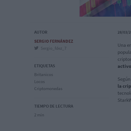
AUTOR
28/03/2
SERGIO FERNÁNDEZ
Una en
Sergio_fdez_7
popula
cripto
ETIQUETAS
activo
Britanicos
Según 
Locos
la cri
Criptomonedas
tecnol
StarkW
TIEMPO DE LECTURA
2 min