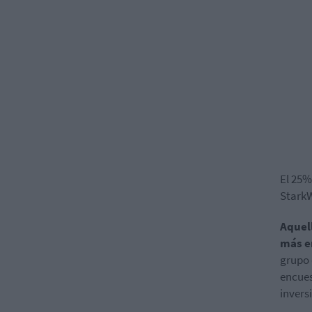
El 25%
StarkW
Aquell
más e
grupo 
encues
invers