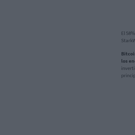
El 58%
StarkW
Bitco
los e
invert
princi