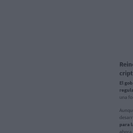
Rein
crip
El go
regula
una fo
Aunque
desarr
para l
ahora 