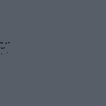
 entre
sean
u razón