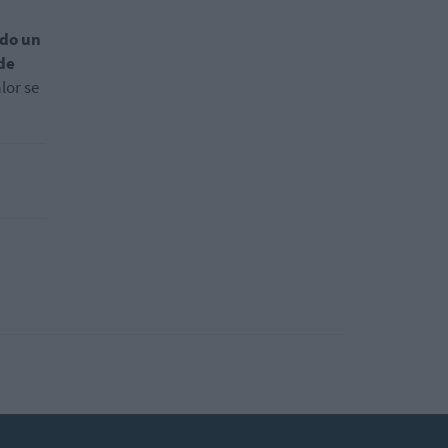
ado un
de
lor se