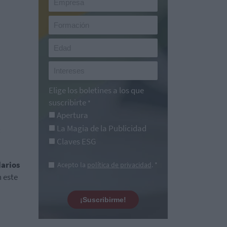
Elige los boletines a los que
suscribirte
*
Apertura
La Magia de la Publicidad
:
Claves ESG
darios
Acepto la
política de privacidad
. *
n este
¡Suscribirme!