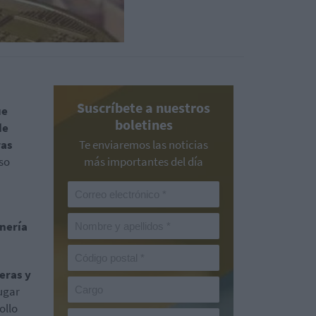
Suscríbete a nuestros
ue
boletines
de
ras
Te enviaremos las noticias
uso
más importantes del día
inería
eras y
ugar
ollo