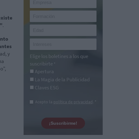
existe
e"
.
ento
 antes
ad, y
Elige los boletines a los que
na
suscribirte
*
o",
Apertura
La Magia de la Publicidad
Claves ESG
Acepto la
política de privacidad
. *
¡Suscribirme!