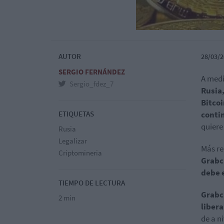
AUTOR
28/03/2
SERGIO FERNÁNDEZ
A medi
Sergio_fdez_7
Rusia,
Bitcoi
ETIQUETAS
conti
quiere
Rusia
Legalizar
Más r
Criptomineria
Grabch
debe 
TIEMPO DE LECTURA
Grabc
2 min
libera
de a n