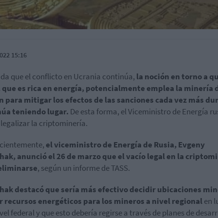
022 15:16
da que el conflicto en Ucrania continúa,
la noción en torno a q
 que es rica en energía, potencialmente emplea la minería 
n para mitigar los efectos de las sanciones cada vez más du
núa teniendo lugar.
De esta forma, el Viceministro de Energía r
 legalizar la criptominería.
ecientemente,
el viceministro de Energía de Rusia, Evgeny
ak, anunció el 26 de marzo que el vacío legal en la criptom
eliminarse
, según un informe de TASS.
hak destacó que sería más efectivo decidir ubicaciones min
r recursos energéticos para los mineros a nivel regional
en l
ivel federal y que esto debería regirse a través de planes de desarr