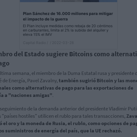
Plan Sánchez de 16.000 millones para mitigar
el impacto de la guerra
El Plan incluye medidas como rebaja de 20 céntimos
en carburantes, limita al 2% la subida del alquiler y
eleva 15% el IMV
Capital Radio /
/ 2022-03-28
bro del Estado sugiere Bitcoins como alternat
ago
última semana, el miembro de la Duma Estatal rusa y presidente d
 de Energía, Pavel Zavalny,
también sugirió Bitcoin y las mo
nales como alternativas de pago para las exportaciones de
ía a "naciones amigas"
.
eguimiento de la demanda anterior del presidente Vladimir Puti
s "países hostiles" utilicen el rublo para tales transacciones,
Zava
ó el oro y la moneda de Rusia, el rublo, como opciones de pa
os suministros de energía del país, que la UE rechazó.