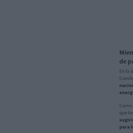
Miem
de p
En la 
Comité
nacio
energ
Como s
que lo
sugiri
para l