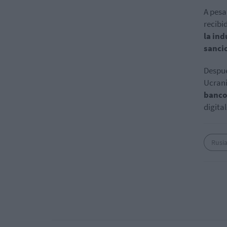
A pesa
recibi
la in
sanci
Despué
Ucrani
banco
digital
Rusi