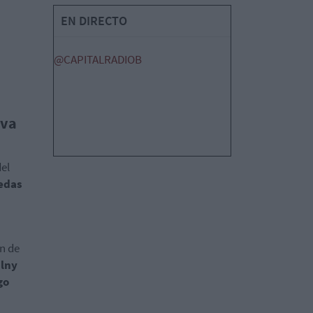
EN DIRECTO
@CAPITALRADIOB
iva
el
nedas
n de
lny
go