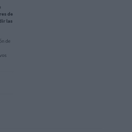
a
res de
ir las
ón de
ivos