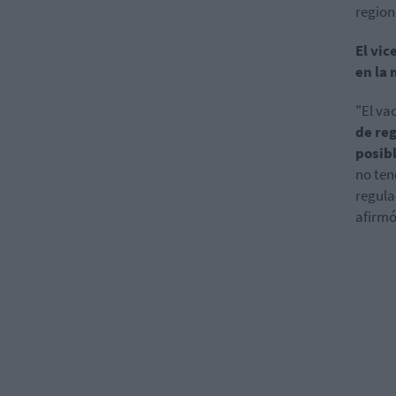
region
El vic
en la
"El va
de reg
posibl
no ten
regula
afirmó