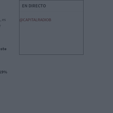
EN DIRECTO
, es
@CAPITALRADIOB
r
este
,19%