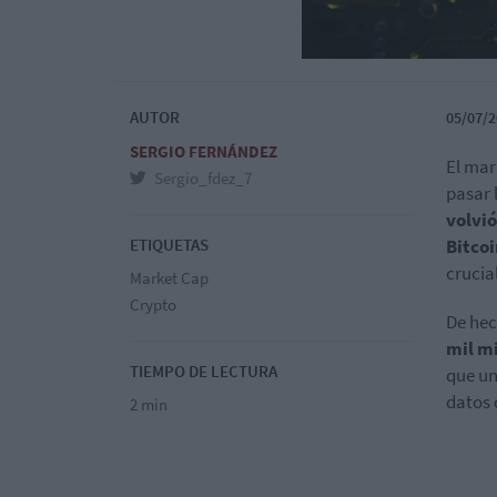
AUTOR
05/07/2
SERGIO FERNÁNDEZ
El mar
Sergio_fdez_7
pasar 
volvió
ETIQUETAS
Bitcoi
crucial
Market Cap
Crypto
De he
mil mi
TIEMPO DE LECTURA
que un
datos 
2 min