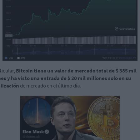
ticular,
Bitcoin tiene un valor de mercado total de $ 385 mil
es y ha visto una entrada de $ 20 mil millones solo en su
alización
de mercado en el último día.