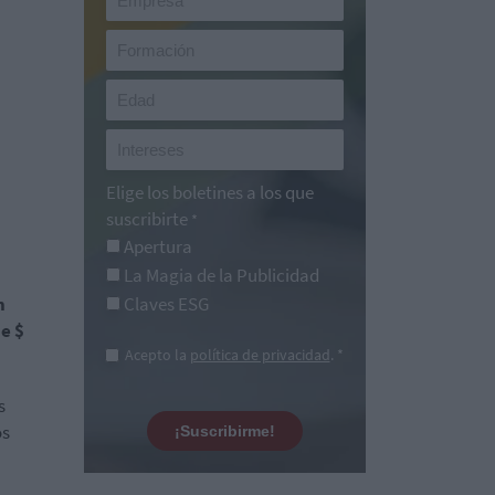
Elige los boletines a los que
suscribirte
*
Apertura
La Magia de la Publicidad
Claves ESG
n
e $
Acepto la
política de privacidad
. *
s
os
¡Suscribirme!