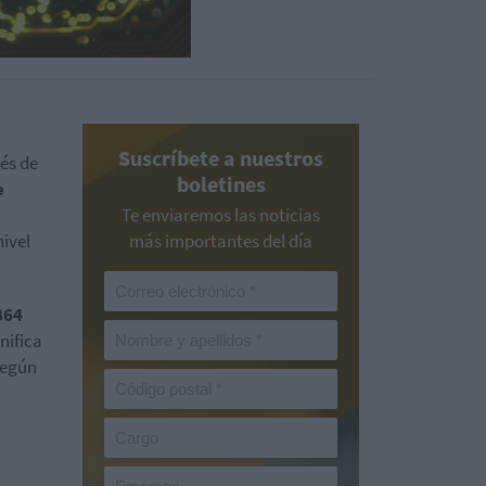
Suscríbete a nuestros
és de
boletines
e
Te enviaremos las noticias
nivel
más importantes del día
864
nifica
según