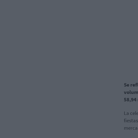
Se ref
volume
58,94 
La cel
fiesta
mercad