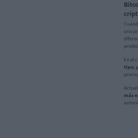
Bitc
crip
Cuando
una pr
difere
predec
En el 
tipo, 
precis
Actua
más en
anteri