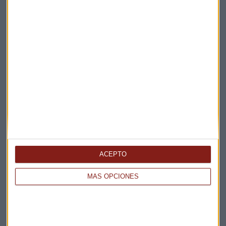
Elige los boletines a los que suscribirte
*
Apertura
La Magia de la Publicidad
Claves ESG
Acepto la
política de privacidad
. *
ACEPTO
MÁS OPCIONES
¡Suscribirme!
EN DIRECTO