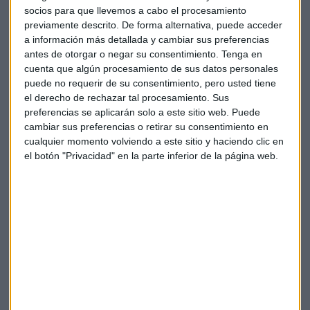
A principios de este mes, el vicegobernador del Banco de
socios para que llevemos a cabo el procesamiento
Inglaterra, Jon Cunliffe, insinuó un retraso en las noticias
previamente descrito. De forma alternativa, puede acceder
a información más detallada y cambiar sus preferencias
sobre las criptorregulaciones a la luz de la reorganización
antes de otorgar o negar su consentimiento.
Tenga en
del gabinete, pero prometió reglas sobre las monedas
cuenta que algún procesamiento de sus datos personales
estables antes de las vacaciones de verano de agosto.
puede no requerir de su consentimiento, pero usted tiene
el derecho de rechazar tal procesamiento. Sus
Reino Unido refuerza su posición
preferencias se aplicarán solo a este sitio web. Puede
cambiar sus preferencias o retirar su consentimiento en
Al explicar el nuevo proyecto de ley durante su primer
cualquier momento volviendo a este sitio y haciendo clic en
discurso como ministro de Finanzas recién nombrado el
el botón "Privacidad" en la parte inferior de la página web.
martes, Nadhim Zahawi dijo que el marco legal “refuerza la
posición del Reino Unido como un centro líder en tecnología
a medida que adoptamos criptoactivos de manera segura”.
Además añadió que “protege el acceso al efectivo para las
generaciones venidera, permite a los reguladores exigir que
se reembolse a las víctimas de estafas de pago automático”.
Ante ello dijo: “Apoyo totalmente las iniciativas de la
industria y los reguladores para ir más allá y detener el