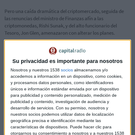
Pero una caída dramática del criptomercado, seguida de
las renuncias del ministro de Finanzas afín a las
criptomonedas, Rishi Sunak, y del alto funcionario del
Tesoro, Jon Glen, amenazaron con alterar los planes.
En mayo, el colapso de la moneda estable terraUSD llevó al
Banco de Inglaterra, el banco central del Reino Unido, a
publicar una consulta sobre sus planes para regular
Su privacidad es importante para nosotros
criptoactivos similares, y propuso que se otorgara al banco
Nosotros y nuestros 1538
socios
almacenamos y/o
el poder de nombrar administradores para supervisar los
accedemos a información en un dispositivo, como cookies,
procedimientos de insolvencia. para emisores fallidos de
y procesamos datos personales, como identificadores
monedas estables. Asimismo, la Autoridad de Conducta
únicos e información estándar enviada por un dispositivo
para publicidad y contenido personalizado, medición de
Financiera, regulador del Reino Unido, y el departamento
publicidad y contenido, investigación de audiencia y
del Tesoro, dijeron ese mismo mes de mayo que
desarrollo de servicios.
Con su permiso, nosotros y
examinarían el colapso de los tokens del ecosistema Terra,
nuestros socios podemos utilizar datos de localización
que le servirá como estudio para crear nuevas reglas para
geográfica precisa e identificación mediante las
los activos cripto.
características de dispositivos. Puede hacer clic para
otorgarnos su consentimiento a nosotros y a nuestros 1538