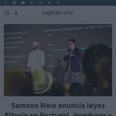
Samson Mow anuncia leyes
Bitcoin en Portugal, Honduras y