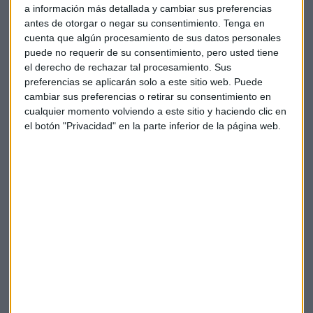
infraestructura minera.
a información más detallada y cambiar sus preferencias
antes de otorgar o negar su consentimiento.
Tenga en
cuenta que algún procesamiento de sus datos personales
Anunció que formó una nueva compañía, llamada 3 de
puede no requerir de su consentimiento, pero usted tiene
enero en referencia al lanzamiento de la red Bitcoin,
para
el derecho de rechazar tal procesamiento. Sus
enfocarse en la adopción de Bitcoin en los estados
preferencias se aplicarán solo a este sitio web. Puede
nacionales.
cambiar sus preferencias o retirar su consentimiento en
cualquier momento volviendo a este sitio y haciendo clic en
Mow agregó que
la compañía ha recaudado $21 millones
el botón "Privacidad" en la parte inferior de la página web.
en una innovación de $100 millones.