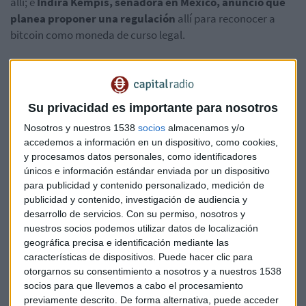
allí;
e
Indira Kempis, senadora en México, anunció que
planea proponer una regulación
allí para reconocer a
bitcoin como moneda de curso legal.
“
Creo que ahora es el momento crucial en la historia de
la humanidad y necesitamos hacer que las cosas
avancen rápido
. Lo que necesitamos es una mayor
Su privacidad es importante para nosotros
adopción de bitcoin por parte de los estados”, dijo Mow.
Nosotros y nuestros 1538
socios
almacenamos y/o
“Cada país, cada jurisdicción, tendrá un camino único hacia
accedemos a información en un dispositivo, como cookies,
la adopción de bitcoin. La moneda de curso legal es una
y procesamos datos personales, como identificadores
forma, otra forma es la moneda de curso legal de facto".
únicos e información estándar enviada por un dispositivo
para publicidad y contenido personalizado, medición de
El principal arquitecto de los bonos Bitcoin
publicidad y contenido, investigación de audiencia y
desarrollo de servicios.
Con su permiso, nosotros y
Mow se desempeñó como el principal arquitecto de un
nuestros socios podemos utilizar datos de localización
"bono volcánico de bitcoin" presentado por El Salvador
que
geográfica precisa e identificación mediante las
haría que el condado emitiera $ 1 mil millones en bonos
características de dispositivos. Puede hacer clic para
en la cadena lateral Liquid Bitcoin de Blockstream
y
otorgarnos su consentimiento a nosotros y a nuestros 1538
luego dividiera las ganancias entre una asignación de $ 500
socios para que llevemos a cabo el procesamiento
millones a BTC y una inversión en energía y bitcoin o
previamente descrito. De forma alternativa, puede acceder