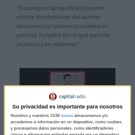
"[Los pagos criptográficos] pueden
afectar la estabilidad del sistema
financiero y el sistema económico en
general, incluidos los riesgos para las
personas y las empresas".
Su privacidad es importante para nosotros
Nosotros y nuestros 1538
socios
almacenamos y/o
accedemos a información en un dispositivo, como cookies,
y procesamos datos personales, como identificadores
Vitalik Buterin habla de los peligros de las
únicos e información estándar enviada por un dispositivo