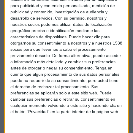
criptos en TIME
para publicidad y contenido personalizado, medición de
El "príncipe de las criptomonedas", como se refiere a
publicidad y contenido, investigación de audiencia y
Vitalik en la revista, dijo que la industria de las
desarrollo de servicios.
Con su permiso, nosotros y
criptomonedas tiene un problema de imagen.
nuestros socios podemos utilizar datos de localización
Capital Radio /
/ 2022-03-18
geográfica precisa e identificación mediante las
características de dispositivos. Puede hacer clic para
Riesgos destacados por la SEC
otorgarnos su consentimiento a nosotros y a nuestros 1538
socios para que llevemos a cabo el procesamiento
Algunos de estos riesgos destacados por la SEC incluyen la
previamente descrito. De forma alternativa, puede acceder
pérdida de valor causada por la volatilidad de los
a información más detallada y cambiar sus preferencias
precios, el robo cibernético, el lavado de dinero y la
antes de otorgar o negar su consentimiento.
Tenga en
cuenta que algún procesamiento de sus datos personales
fuga de datos personales.
Una vez implementado, se
puede no requerir de su consentimiento, pero usted tiene
prohibirá a las empresas en Tailandia: anunciar la
el derecho de rechazar tal procesamiento. Sus
aceptación de
criptopagos
y establecer sistemas,
preferencias se aplicarán solo a este sitio web. Puede
herramientas y billeteras para facilitar las
cambiar sus preferencias o retirar su consentimiento en
criptotransacciones
.
cualquier momento volviendo a este sitio y haciendo clic en
el botón "Privacidad" en la parte inferior de la página web.
Las empresas que no cumplan con las nuevas leyes
criptográficas estarán sujetas a acciones legales
que
incluyen la suspensión temporal o la cancelación de los