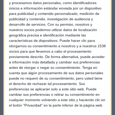
Financial Reporting Advisory Group), organismo auspiciado
y procesamos datos personales, como identificadores
por la Comisión Europea, establece pautas específicas para
únicos e información estándar enviada por un dispositivo
que las pymes elaboren informes de sostenibilidad.
La "V"
para publicidad y contenido personalizado, medición de
en su nombre indica su carácter voluntario.
publicidad y contenido, investigación de audiencia y
desarrollo de servicios.
Con su permiso, nosotros y
"Es una norma para la emisión de informes de
nuestros socios podemos utilizar datos de localización
geográfica precisa e identificación mediante las
sostenibilidad para
pymes
, específica y voluntaria", explica
características de dispositivos. Puede hacer clic para
Moya. Esta herramienta define indicadores concretos como
otorgarnos su consentimiento a nosotros y a nuestros 1538
emisiones de gases de efecto invernadero, consumo
socios para que llevemos a cabo el procesamiento
energético y respeto a los derechos humanos, entre otros
previamente descrito. De forma alternativa, puede acceder
aspectos.
a información más detallada y cambiar sus preferencias
antes de otorgar o negar su consentimiento.
Tenga en
El valor de la verificación independiente
cuenta que algún procesamiento de sus datos personales
puede no requerir de su consentimiento, pero usted tiene
La
verificación
por terceros añade una capa adicional de
el derecho de rechazar tal procesamiento. Sus
credibilidad. "Verificar es contrastar los datos. Tiene
preferencias se aplicarán solo a este sitio web. Puede
similitudes con una auditoría financiera en el sentido de que
cambiar sus preferencias o retirar su consentimiento en
una persona va a evaluar la documentación, visitar las
cualquier momento volviendo a este sitio y haciendo clic en
instalaciones y pedir datos", señala el director de SGS.
el botón "Privacidad" en la parte inferior de la página web.