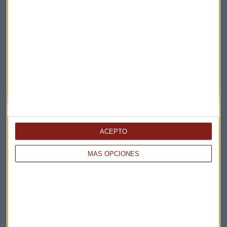
ACEPTO
MÁS OPCIONES
Elige los boletines a los que suscribirte
*
Apertura
La Magia de la Publicidad
Claves ESG