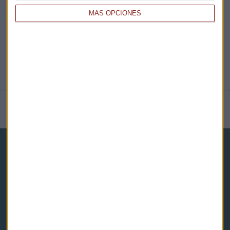
@CAPITALRADIOB
MÁS OPCIONES
NOTICIAS RELACIONADAS
Capital Radio
Noticias