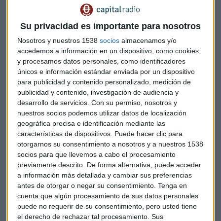
a final de temporada, se subastará en un torneo de pádel,
por supuesto.
Su privacidad es importante para nosotros
Nosotros y nuestros 1538
socios
almacenamos y/o
Escucha aquí el programa "Esto es Pádel" con todos los
accedemos a información en un dispositivo, como cookies,
detalles de la nueva sección "Al Resto".
y procesamos datos personales, como identificadores
únicos e información estándar enviada por un dispositivo
para publicidad y contenido personalizado, medición de
publicidad y contenido, investigación de audiencia y
desarrollo de servicios.
Con su permiso, nosotros y
nuestros socios podemos utilizar datos de localización
geográfica precisa e identificación mediante las
características de dispositivos. Puede hacer clic para
otorgarnos su consentimiento a nosotros y a nuestros 1538
socios para que llevemos a cabo el procesamiento
previamente descrito. De forma alternativa, puede acceder
a información más detallada y cambiar sus preferencias
antes de otorgar o negar su consentimiento.
Tenga en
cuenta que algún procesamiento de sus datos personales
puede no requerir de su consentimiento, pero usted tiene
el derecho de rechazar tal procesamiento. Sus