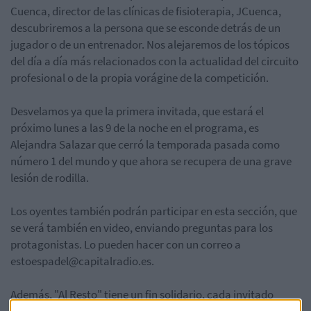
Cuenca, director de las clínicas de fisioterapia, JCuenca,
descubriremos a la persona que se esconde detrás de un
jugador o de un entrenador. Nos alejaremos de los tópicos
del día a día más relacionados con la actualidad del circuito
profesional o de la propia vorágine de la competición.
Desvelamos ya que la primera invitada, que estará el
próximo lunes a las 9 de la noche en el programa, es
Alejandra Salazar que cerró la temporada pasada como
número 1 del mundo y que ahora se recupera de una grave
lesión de rodilla.
Los oyentes también podrán participar en esta sección, que
se verá también en video, enviando preguntas para los
protagonistas. Lo pueden hacer con un correo a
estoespadel@capitalradio.es
.
Además, "Al Resto" tiene un fin solidario, cada invitado
donará algún artículo para la Fundación Juegaterapia que,