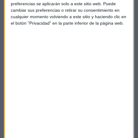
preferencias se aplicarán solo a este sitio web. Puede
cambiar sus preferencias o retirar su consentimiento en
cualquier momento volviendo a este sitio y haciendo clic en
Además en este programa participa la compañera de
el botón "Privacidad" en la parte inferior de la página web.
Alejandra, Marta Marrero, para contarnos su proyecto de
Pádel Augusta. Otro de los contenidos ha sido la implicación
de Naciones #weplaytogether que promueve el Circuito
Estrella Damm.
Recuerda: "Al Resto" se emitirá simultáneamente en el
Programa ‘Esto es Pádel’ en Capital Radio el último lunes de
cada mes, de 21:00 a 21:30 horas, así como en su Canal
YouTube ‘Al Resto Programa’. Con ello se permitirá que
todos los seguidores puedan disfrutar de la espontaneidad
de la entrevista y de la complicidad de cada invitado. Para
su realización se buscarán los mejores espacios y se creará
un ambiente muy realista.
Deporte
Pádel