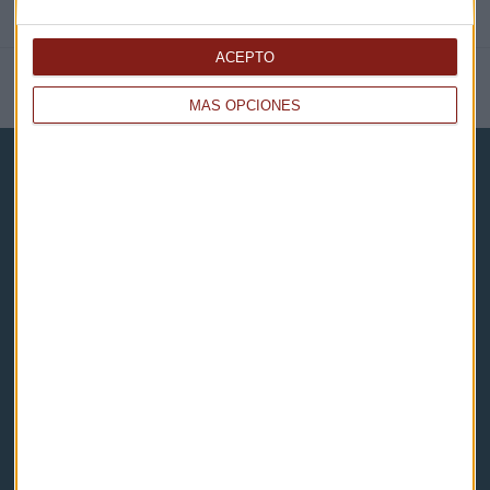
ACEPTO
NOTICIAS RELACIONADAS
MÁS OPCIONES
Capital Radio
Noticias
Eventos
Consultorios
Programas y podcasts