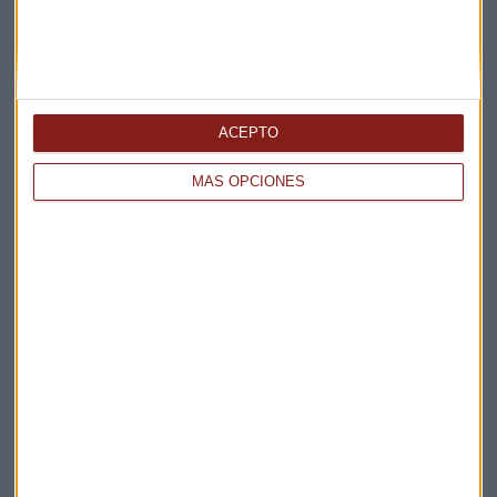
Información
ACEPTO
MÁS OPCIONES
Suscríbete a nuestros boletines
Te enviaremos las noticias más importantes del día