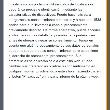
al "acercar ese trabajo que hacen las empresas y ese
nuestros socios podemos utilizar datos de localización
trabajo que hacen las Fuerzas Armadas a nuestra sociedad",
geográfica precisa e identificación mediante las
a través de diferentes iniciativas y formatos, con especial
características de dispositivos. Puede hacer clic para
énfasis en lo audiovisual.
otorgarnos su consentimiento a nosotros y a nuestros 1538
socios para que llevemos a cabo el procesamiento
De hecho, una de las iniciativas más potentes que ha
previamente descrito. De forma alternativa, puede acceder
lanzado Infodefensa estos últimos meses es la
serie
a información más detallada y cambiar sus preferencias
antes de otorgar o negar su consentimiento.
Tenga en
audiovisual sobre el papel de las mujeres en las Fuerzas
cuenta que algún procesamiento de sus datos personales
Armadas y que a la vuelta del verano estrenará nuevos
puede no requerir de su consentimiento, pero usted tiene
capítulos.
el derecho de rechazar tal procesamiento. Sus
preferencias se aplicarán solo a este sitio web. Puede
FEINDEF: El gran hito del sector en
cambiar sus preferencias o retirar su consentimiento en
España
cualquier momento volviendo a este sitio y haciendo clic en
el botón "Privacidad" en la parte inferior de la página web.
Al hablar de los hitos más importantes de la temporada
2024-2025, Carrillo no duda en destacar FEINDEF: "Ha sido
realmente la feria del año. La imagen que hemos dado al
mundo exterior ha sido impactante, todos los que han
venido se han quedado impresionados".