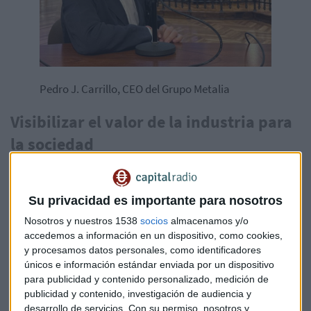
Pedro J. Carrillo, CEO del Grupo Metalia
Visibilizar el valor de la industria para
la sociedad
Pedro J. Carrillo asegura una de sus máximas ha sido
siempre "dar visibilidad a lo que la industria hace por la
sociedad". Como explica: "La industria de defensa ahora
Su privacidad es importante para nosotros
mismo forma parte de nuestra vida. Hay una dualidad, hay
Nosotros y nuestros 1538
socios
almacenamos y/o
un trabajo de innovación, hay una generación de puestos de
accedemos a información en un dispositivo, como cookies,
trabajo estables, hay una proyección que la sociedad tiene
y procesamos datos personales, como identificadores
únicos e información estándar enviada por un dispositivo
que ser consciente".
para publicidad y contenido personalizado, medición de
publicidad y contenido, investigación de audiencia y
En este sentido, Infodefensa cumple un papel fundamental
desarrollo de servicios.
Con su permiso, nosotros y