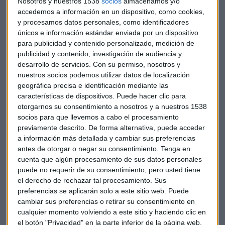
Nosotros y nuestros 1538
socios
almacenamos y/o
revela que el fenómeno TikTok se consolida. Además de
accedemos a información en un dispositivo, como cookies,
seguir aumentando su penetración, especialmente entre los
y procesamos datos personales, como identificadores
menores de 24 años, TikTok continúa ganando adeptos
únicos e información estándar enviada por un dispositivo
(+3pp vs 2022; +6pp vs 2021) y se mantiene entre las 5 Redes
para publicidad y contenido personalizado, medición de
publicidad y contenido, investigación de audiencia y
Sociales favoritas de los usuarios. Es de destacar que, entre
desarrollo de servicios.
Con su permiso, nosotros y
los targets más jóvenes, aumenta de manera significativa la
nuestros socios podemos utilizar datos de localización
preferencia por TikTok respecto a la pasada edición (12-17
geográfica precisa e identificación mediante las
años: 39% en 2023 vs 52% en 2022). Tal y como establece el
características de dispositivos. Puede hacer clic para
estudio, los españoles usamos las redes, aproximadamente,
otorgarnos su consentimiento a nosotros y a nuestros 1538
durante 1 hora al día.
socios para que llevemos a cabo el procesamiento
previamente descrito. De forma alternativa, puede acceder
Generación Z & Generación Alpha
a información más detallada y cambiar sus preferencias
antes de otorgar o negar su consentimiento.
Tenga en
La Generación Z es la que usa más Redes Sociales (6,5 redes
cuenta que algún procesamiento de sus datos personales
en promedio) y también la que pasa más tiempo conectada
puede no requerir de su consentimiento, pero usted tiene
(1h y 32 min al día). La generación Alpha prefiere TikTok más
el derecho de rechazar tal procesamiento. Sus
preferencias se aplicarán solo a este sitio web. Puede
que el resto de internautas y es más partidaria de seguir a
cambiar sus preferencias o retirar su consentimiento en
influencers. Los Millennials se inclinan más por informarse
cualquier momento volviendo a este sitio y haciendo clic en
en las Redes Sociales antes de la compra (67%). Además,
el botón "Privacidad" en la parte inferior de la página web.