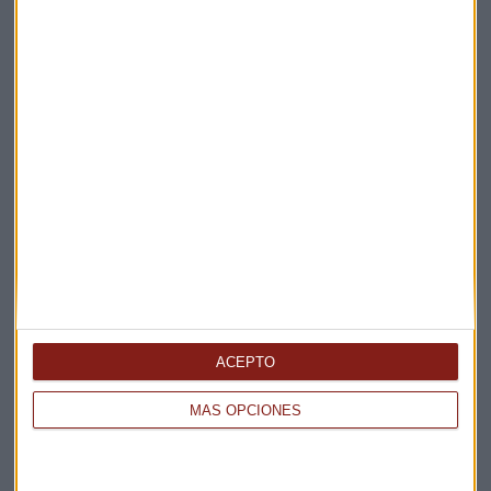
Suscríbete a nuestros boletines
Te enviaremos las noticias más importantes del día
ACEPTO
MÁS OPCIONES