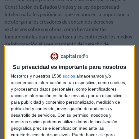
Constitución de Estados Unidos y su ley de propiedad
intelectual a los periódicos, que reconocen la importancia
de otorgar a los creadores de contenidos derechos
exclusivos sobre sus obras, como herramientas
fundamentales para garantizar a los editores de los medios
de información el aseguramiento del derecho de
explotación del fruto de su trabajo, riesgo e inversión.
La Asociación de Medios de Información comparte con
The
Su privacidad es importante para nosotros
New York Times
que los promotores de sistemas de
Nosotros y nuestros 1538
socios
almacenamos y/o
inteligencia artificial deben respetar los derechos de los
accedemos a información en un dispositivo, como cookies,
medios de información de forma previa a la utilización de
y procesamos datos personales, como identificadores
cualquier contenido editorial titularidad de los medios de
únicos e información estándar enviada por un dispositivo
información para entrenar sus modelos de inteligencia
para publicidad y contenido personalizado, medición de
publicidad y contenido, investigación de audiencia y
artificial y responder a las preguntas formuladas por los
desarrollo de servicios.
Con su permiso, nosotros y
usuarios reproduciendo la información de los medios de
nuestros socios podemos utilizar datos de localización
información, sin que sea admisible que los modelos de
geográfica precisa e identificación mediante las
inteligencia artificial se apropien de la utilización de
características de dispositivos. Puede hacer clic para