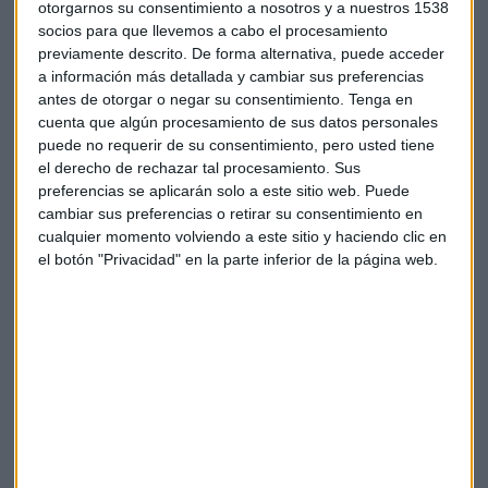
contenidos que nunca crearon.
otorgarnos su consentimiento a nosotros y a nuestros 1538
socios para que llevemos a cabo el procesamiento
Tal y como formuló la asamblea general de AMI en su
previamente descrito. De forma alternativa, puede acceder
declaración de principios sobre Inteligencia Artificial el
a información más detallada y cambiar sus preferencias
antes de otorgar o negar su consentimiento.
Tenga en
pasado mes de junio de 2023, toda utilización de la obra
cuenta que algún procesamiento de sus datos personales
creada por un medio de información bien para el
puede no requerir de su consentimiento, pero usted tiene
entrenamiento de un modelo de inteligencia
artificial bien
el derecho de rechazar tal procesamiento. Sus
para la generación de respuestas a las consultas
preferencias se aplicarán solo a este sitio web. Puede
formuladas por los usuarios debe estar supeditada al
cambiar sus preferencias o retirar su consentimiento en
respeto de los derechos de los editores de información,
cualquier momento volviendo a este sitio y haciendo clic en
unida al pago de la remuneración que reconozca el esfuerzo
el botón "Privacidad" en la parte inferior de la página web.
inversor realizado por los medios de información para la
creación de la obra original.
La Asociación de Medios de Información siempre ha
manifestado su deseo de desarrollar esquemas de
colaboración con los grandes gigantes digitales, basados en
el respeto mutuo y en el necesario reconocimiento del valor
que las noticias creadas por los periodistas y los medios de