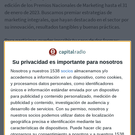
edición de los Premios Nacionales de Marketing hasta el 31
de enero de 2023. Buscamos premiar estrategias de
marketing integrales, que hayan destacado en el sector por
su innovación, resultados tangibles y buenas prácticas.
Para participar, puedes inscribir tu caso de dos formas:
mediante una candidatura directa, si eres parte interesada
(marca o agencia), o con una candidatura indirecta (de
forma gratuita), si quieres proponer una estrategia de
Su privacidad es importante para nosotros
terceros.
Nosotros y nuestros 1538
socios
almacenamos y/o
accedemos a información en un dispositivo, como cookies,
¿Te animas? Presenta tu candidatura antes del 31 de enero y
y procesamos datos personales, como identificadores
ayúdanos a reconocer las mejores estrategias de marketing
únicos e información estándar enviada por un dispositivo
del país.
para publicidad y contenido personalizado, medición de
publicidad y contenido, investigación de audiencia y
desarrollo de servicios.
Con su permiso, nosotros y
¡Esperamos con ganas tu caso!
nuestros socios podemos utilizar datos de localización
geográfica precisa e identificación mediante las
características de dispositivos. Puede hacer clic para
otorgarnos su consentimiento a nosotros y a nuestros 1538