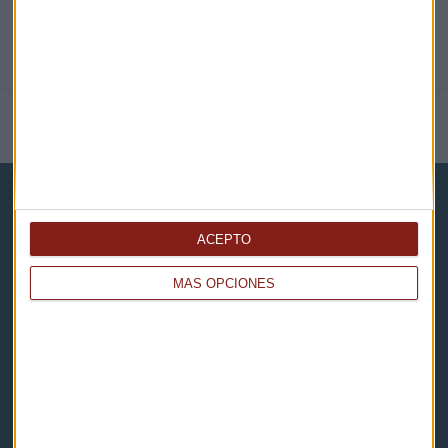
NOTICIAS RELACIONADAS
ACEPTO
MÁS OPCIONES
Capital Radio
Noticias
Eventos
Consultorios