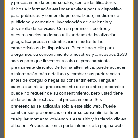
y procesamos datos personales, como identificadores
Los profesionales de empresas y asociaciones socias de
únicos e información estándar enviada por un dispositivo
AUTOCONTROL cuentan con beneficios exclusivos, como el
para publicidad y contenido personalizado, medición de
acceso gratuito a determinados cursos y descuentos en
publicidad y contenido, investigación de audiencia y
otros.
desarrollo de servicios.
Con su permiso, nosotros y
nuestros socios podemos utilizar datos de localización
AUTOCONTROL FORMACIÓN nace con identidad propia,
geográfica precisa e identificación mediante las
características de dispositivos. Puede hacer clic para
incorporando una imagen de marca diferenciada, y
otorgarnos su consentimiento a nosotros y a nuestros 1538
representa un paso más en la consolidación de esta línea de
socios para que llevemos a cabo el procesamiento
actividad, clave para acompañar al sector en un entorno
previamente descrito. De forma alternativa, puede acceder
regulatorio en constante evolución.
a información más detallada y cambiar sus preferencias
antes de otorgar o negar su consentimiento.
Tenga en
AUTOCONTROL ha diseñado una interesante agenda de
cuenta que algún procesamiento de sus datos personales
cursos para los próximos meses, centrada en los principales
puede no requerir de su consentimiento, pero usted tiene
retos normativos y éticos de la industria, con un enfoque
el derecho de rechazar tal procesamiento. Sus
preferencias se aplicarán solo a este sitio web. Puede
eminentemente práctico.
cambiar sus preferencias o retirar su consentimiento en
cualquier momento volviendo a este sitio y haciendo clic en
Con este lanzamiento, AUTOCONTROL refuerza su papel
el botón "Privacidad" en la parte inferior de la página web.
como actor clave en la capacitación del sector
publicitario,subrayando la importancia de la formación