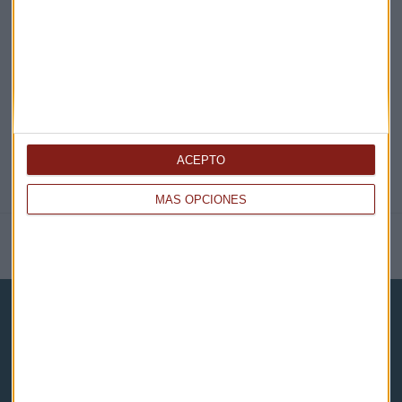
EN DIRECTO
@CAPITALRADIOB
ACEPTO
MÁS OPCIONES
NOTICIAS RELACIONADAS
Capital Radio