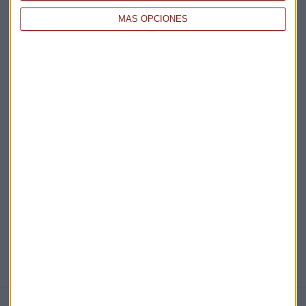
MÁS OPCIONES
Acepto la
política de privacidad
. *
¡Suscribirme!
EN DIRECTO
@CAPITALRADIOB