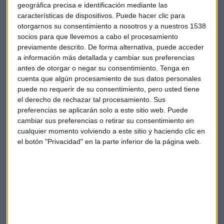
geográfica precisa e identificación mediante las
De su mano se desarrolló una mesa de conversación en la
características de dispositivos. Puede hacer clic para
que participaron:
otorgarnos su consentimiento a nosotros y a nuestros 1538
socios para que llevemos a cabo el procesamiento
Tania de Torres,
Music Lead Europe de Coca Cola
previamente descrito. De forma alternativa, puede acceder
Company;
Susana Revuelta
, Gerente de Mk de Ecoembes;
a información más detallada y cambiar sus preferencias
antes de otorgar o negar su consentimiento.
Tenga en
Andrés González
, Strategic Planner de Innocean;
Javier
cuenta que algún procesamiento de sus datos personales
Yohn
, Head of Branded Content en Ogilvy y
Nacho Niño
,
puede no requerir de su consentimiento, pero usted tiene
Director en Game TV
el derecho de rechazar tal procesamiento. Sus
preferencias se aplicarán solo a este sitio web. Puede
Victor Gutiérrez de Tena cedió la moderación a personas
cambiar sus preferencias o retirar su consentimiento en
referentes del mundo de los contenidos que fueron los
cualquier momento volviendo a este sitio y haciendo clic en
encargados de preguntar.
el botón "Privacidad" en la parte inferior de la página web.
Álvaro de Cozar
, guionista, periodista y escritor. Ganador
de 2 premios Ondas, por “Misterio en la Moraleja y Los
papeles“ se interesó por el conflicto narrativo.
Breixo Corral
, nominado al Goya al mejor guión por Tres
bodas de más, confesó la reticencia que a veces siente para