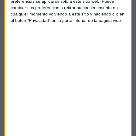
preferencias se aplicarán solo a este sitio web. Puede
Paula Fernández
cambiar sus preferencias o retirar su consentimiento en
cualquier momento volviendo a este sitio y haciendo clic en
Marcos Iturbe
el botón "Privacidad" en la parte inferior de la página web.
Noelia Sánchez
Primer finalista
Javier Calderón
Gadea Domingo
Madalina Parfene
Leire Sánchez
Segundo finalista
Susana Arenal
Francesca Jorniaux
Isabel Moreno
Mar Rizo