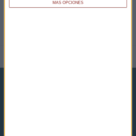
MÁS OPCIONES
NOTICIAS RELACIONADAS
Capital Radio
Noticias
Eventos