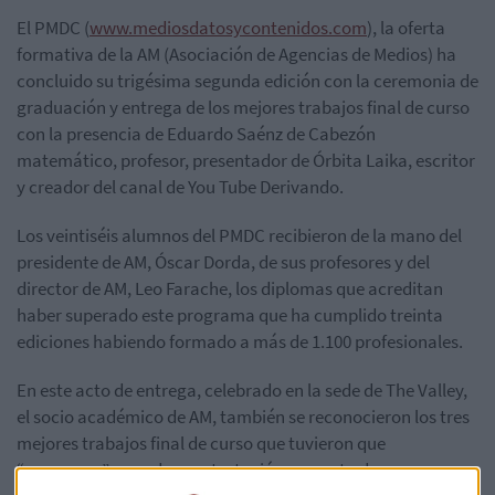
El PMDC (
www.mediosdatosycontenidos.com
), la oferta
formativa de la AM (Asociación de Agencias de Medios) ha
concluido su trigésima segunda edición con la ceremonia de
graduación y entrega de los mejores trabajos final de curso
con la presencia de Eduardo Saénz de Cabezón
matemático, profesor, presentador de Órbita Laika, escritor
y creador del canal de You Tube Derivando.
Los veintiséis alumnos del PMDC recibieron de la mano del
presidente de AM, Óscar Dorda, de sus profesores y del
director de AM, Leo Farache, los diplomas que acreditan
haber superado este programa que ha cumplido treinta
ediciones habiendo formado a más de 1.100 profesionales.
En este acto de entrega, celebrado en la sede de The Valley,
el socio académico de AM, también se reconocieron los tres
mejores trabajos final de curso que tuvieron que
“concursar” para dar contestación a un reto de