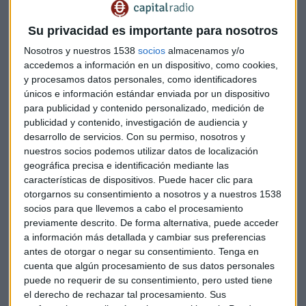
comunicación planteado por DKV. El mentor de los
alumnos, Javier Faus, habló de la altísima calidad de los
Su privacidad es importante para nosotros
trabajos y compartió con los presentes los comentarios
muy positivos del cliente.
Nosotros y nuestros 1538
socios
almacenamos y/o
accedemos a información en un dispositivo, como cookies,
El presidente de AM, Óscar Dorda, considera que el PMDC es
y procesamos datos personales, como identificadores
únicos e información estándar enviada por un dispositivo
“la propuesta formativa más completa para aprender el
para publicidad y contenido personalizado, medición de
apasionante y complejo oficio de conectar marcas con
publicidad y contenido, investigación de audiencia y
consumidores. Hemos configurado un programa que
desarrollo de servicios.
Con su permiso, nosotros y
recorre el proceso de forma integral y comandado por
nuestros socios podemos utilizar datos de localización
profesores con tanto conocimiento como capacidad para
geográfica precisa e identificación mediante las
comunicarlo a sus alumnos”
características de dispositivos. Puede hacer clic para
otorgarnos su consentimiento a nosotros y a nuestros 1538
Los tres grupos premiados son los formados por los
socios para que llevemos a cabo el procesamiento
siguientes alumnos:
previamente descrito. De forma alternativa, puede acceder
a información más detallada y cambiar sus preferencias
antes de otorgar o negar su consentimiento.
Tenga en
Ganador:
cuenta que algún procesamiento de sus datos personales
puede no requerir de su consentimiento, pero usted tiene
Laura Arias
el derecho de rechazar tal procesamiento. Sus
Javier Carrero