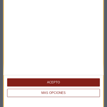
Suscríbete a nuestros boletines
Te enviaremos las noticias más importantes del día
ACEPTO
MÁS OPCIONES