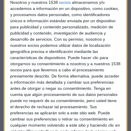
Nosotros y nuestros 1538
socios
almacenamos y/o
El análisis pone de relieve que los medios tradicionales
accedemos a información en un dispositivo, como cookies,
registran mayores niveles de responsabilidad publicitaria
y procesamos datos personales, como identificadores
frente a los entornos digitales y redes sociales. La televisión
únicos e información estándar enviada por un dispositivo
es el medio con mejor IRM, con una media de 9, seguida de
para publicidad y contenido personalizado, medición de
publicidad y contenido, investigación de audiencia y
diarios (8,7), radio (8,4) y revistas (8). Las puntuaciones
desarrollo de servicios.
Con su permiso, nosotros y
medias son para publicidad exterior (7,7), cine (7,5);
nuestros socios podemos utilizar datos de localización
websites
-que agrupan páginas web de medios de
geográfica precisa e identificación mediante las
comunicación, portales generalistas y temáticos, webs de
características de dispositivos. Puede hacer clic para
grupos editoriales y medios
online
con contenido propio y
otorgarnos su consentimiento a nosotros y a nuestros 1538
control editorial- (7,3); y OTT -
Over the Top
, plataformas de
socios para que llevemos a cabo el procesamiento
contenidos audiovisuales
online
- (6,7). Las calificaciones
previamente descrito. De forma alternativa, puede acceder
a información más detallada y cambiar sus preferencias
inferiores corresponden a YouTube (4,2) y a redes sociales
antes de otorgar o negar su consentimiento.
Tenga en
(2,8).
cuenta que algún procesamiento de sus datos personales
puede no requerir de su consentimiento, pero usted tiene
En este sentido, el informe concluye que el mix de medios es
el derecho de rechazar tal procesamiento. Sus
un factor determinante en el nivel de responsabilidad de las
preferencias se aplicarán solo a este sitio web. Puede
marcas. En concreto, aquellos con mayor peso de inversión
cambiar sus preferencias o retirar su consentimiento en
en medios editoriales -televisión, diarios y radio- presentan
cualquier momento volviendo a este sitio y haciendo clic en