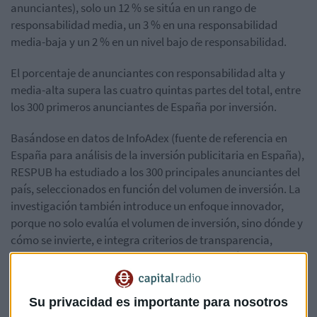
anunciantes), solo un 12 % se sitúa en un rango de
responsabilidad media, un 3 % en una responsabilidad
media-baja y un 2 % en un nivel bajo de responsabilidad.
El porcentaje de anunciantes con responsabilidad alta y
media-alta supera las cuatro quintas partes del total, entre
los 300 primeros anunciantes de España por inversión.
Basándose en datos de InfoAdex (fuente de referencia en
España para análisis de la inversión publicitaria en España),
RESPUB ha estudiado a los 300 principales anunciantes del
país, seleccionados en función del volumen de inversión. La
investigación también introduce un enfoque innovador,
porque no solo evalúa el volumen de inversión, sino dónde y
cómo se invierte, e integra criterios de transparencia,
privacidad, control editorial o confianza del público en los
medios.
Su privacidad es importante para nosotros
Mix de
medios