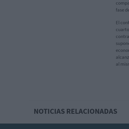
compañ
fase d
El con
cuarto
contra
supone
econom
alcanz
al mis
NOTICIAS RELACIONADAS