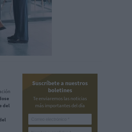
Suscríbete a nuestros
boletines
ación
dose
Te enviaremos las noticias
e del
más importantes del día
del