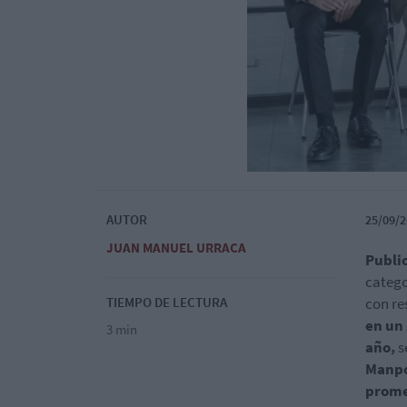
AUTOR
25/09/2
JUAN MANUEL URRACA
Publi
catego
TIEMPO DE LECTURA
con re
en un 
3 min
año,
s
Manp
prome