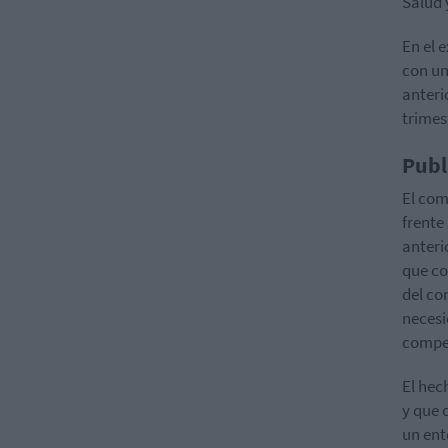
Salud 
En el 
con un
anteri
trimes
Publ
El com
frente
anteri
que co
del co
necesi
compe
El hec
y que 
un ent