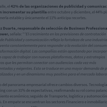
lle, el
42% de las organizaciones de publicidad y comunicac
n incrementar su plantilla
entre octubre y diciembre, el 44% p
erla estable y únicamente el 11% anticipa recortes.
iz Duarte, responsable de selección de Business Professiona
ower
,
señala: “
“El crecimiento en las previsiones de contratación 
 de Publicidad y comunicación refleja la fortaleza de una industri
nventa constantemente para responder a la evolución del consum
nsformación digital. Las compañías están apostando por incorpo
o capaz de trabajar con nuevas plataformas, datos y estrategias
vas que les permitan conectar con audiencias cada vez más
ntadas y exigentes. Esto se traduce en una mayor demanda de pe
alizados y en un dinamismo muy positivo para el mercado laboral
to del panorama empresarial ofrece cambios diversos. Tecnología
king con un 31% de expectativas, reafirmando su rol como palanc
iento económico; seguido de Transporte, logística y automoción
. En empate se encuentran los sectores Financiero e inmobiliario