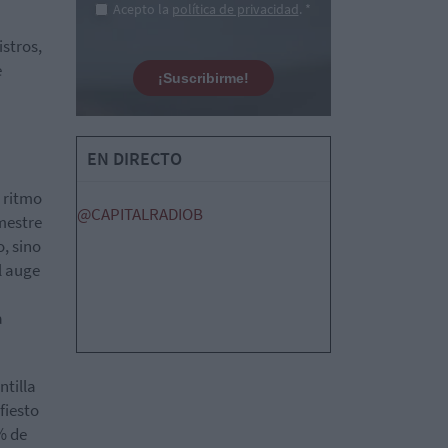
Acepto la
política de privacidad
. *
istros,
e
¡Suscribirme!
EN DIRECTO
 ritmo
@CAPITALRADIOB
imestre
o, sino
l auge
a
ntilla
fiesto
% de