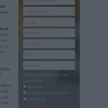
ión
lanea
ls de
en el
a que
o y a
rar
rfiles
.”
Elige los boletines a los que
suscribirte
*
 lidera
Apertura
a del
La Magia de la Publicidad
, con
Claves ESG
 y de