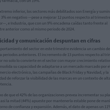
y farmacia, con un 19%.
extremo inferior, los sectores más debilitados son Energía y sumin
 3% en negativo —pese a mejorar 12 puntos respecto al trimestr
or—, e Industria, que con un 9% encadena caídas tanto frente al
tre anterior como al mismo periodo de 2024.
icidad y comunicación despuntan en cifras
portamiento del sector en este trimestre evidencia un cambio de
 a periodos anteriores. El incremento de 13 puntos respecto al tr
or no solo lo convierte en el sector con mayor crecimiento relativ
nsolida su capacidad de adaptarse a un mercado marcado por e
mercio electrónico, las campañas de Black Friday y Navidad, y la
dad de reforzar la visibilidad de las marcas en un contexto de alt
tencia.
ho de que el 42% de las organizaciones prevea incrementar su pla
casi la mitad (44%) apueste por mantenerla estable pone de mani
orno de confianza y expansión. Además, el dato de apenas un 11