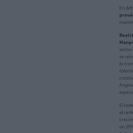
En deta
prevé
manten
Beatr
Manp
sector
se rei
la tra
talent
creati
fragme
especi
El res
el ran
crecim
un 25%