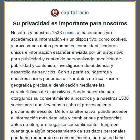
Ante el aumento de los problemas de salud mental, la
aparición de «modelos de conducta» tóxicos y el cambio de
expectativas en la vida familiar y laboral, los hombres se
encuentran en un momento de redefinición de su papel.
Su privacidad es importante para nosotros
Pero la buena comprensión de la masculinidad no es sólo
Nosotros y nuestros 1538
socios
almacenamos y/o
una cuestión social, sino un imperativo empresarial. El
accedemos a información en un dispositivo, como cookies,
estudio de Kantar ha analizado diferentes anuncios en
y procesamos datos personales, como identificadores
función de la métrica MGUM (Métrica de Antiestereotipo de
únicos e información estándar enviada por un dispositivo
para publicidad y contenido personalizado, medición de
Género Masculino por sus siglas en inglés), que capta si las
publicidad y contenido, investigación de audiencia y
representaciones de los hombres son un buen ejemplo para
desarrollo de servicios.
Con su permiso, nosotros y
los demás. Este análisis muestra que los anuncios que
nuestros socios podemos utilizar datos de localización
logran una puntuación alta en dicha métrica obtienen
geográfica precisa e identificación mediante las
mejores resultados que los anuncios que no lo hacen: 37
características de dispositivos. Puede hacer clic para
puntos porcentuales más en creación de valor de marca a
otorgarnos su consentimiento a nosotros y a nuestros 1538
largo plazo y 21 puntos porcentuales más en la probabilidad
socios para que llevemos a cabo el procesamiento
previamente descrito. De forma alternativa, puede acceder
de generar ventas a corto plazo.
a información más detallada y cambiar sus preferencias
antes de otorgar o negar su consentimiento.
Tenga en
“La masculinidad es importante para los especialistas en
cuenta que algún procesamiento de sus datos personales
marketing porque la publicidad forma parte del tejido
puede no requerir de su consentimiento, pero usted tiene