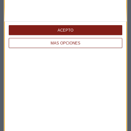
ACEPTO
MÁS OPCIONES
Elige los boletines a los que suscribirte
*
Apertura
La Magia de la Publicidad
Claves ESG