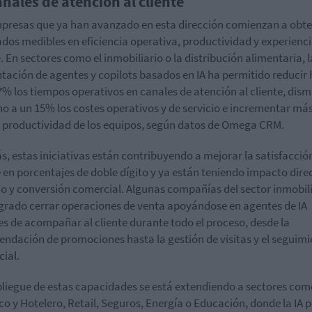
anales de atención al cliente
presas que ya han avanzado en esta dirección comienzan a obt
ados medibles en eficiencia operativa, productividad y experienc
e. En sectores como el inmobiliario o la distribución alimentaria, l
tación de agentes y copilots basados en IA ha permitido reducir
7% los tiempos operativos en canales de atención al cliente, dism
no a un 15% los costes operativos y de servicio e incrementar má
 productividad de los equipos, según datos de Omega CRM.
, estas iniciativas están contribuyendo a mejorar la satisfacció
e en porcentajes de doble dígito y ya están teniendo impacto dire
o y conversión comercial. Algunas compañías del sector inmobil
grado cerrar operaciones de venta apoyándose en agentes de IA
s de acompañar al cliente durante todo el proceso, desde la
ndación de promociones hasta la gestión de visitas y el seguim
ial.
pliegue de estas capacidades se está extendiendo a sectores com
ico y Hotelero, Retail, Seguros, Energía o Educación, donde la IA 