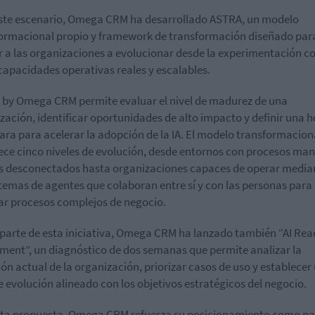
ste escenario, Omega CRM ha desarrollado ASTRA, un modelo
ormacional propio y framework de transformación diseñado par
 a las organizaciones a evolucionar desde la experimentación co
capacidades operativas reales y escalables.
by Omega CRM permite evaluar el nivel de madurez de una
zación, identificar oportunidades de alto impacto y definir una h
lara para acelerar la adopción de la IA. El modelo transformacion
ece cinco niveles de evolución, desde entornos con procesos ma
s desconectados hasta organizaciones capaces de operar media
temas de agentes que colaboran entre sí y con las personas para
ar procesos complejos de negocio.
arte de esta iniciativa, Omega CRM ha lanzado también “AI Rea
ment”, un diagnóstico de dos semanas que permite analizar la
ión actual de la organización, priorizar casos de uso y establecer
e evolución alineado con los objetivos estratégicos del negocio.
ta propuesta, Omega CRM refuerza su posicionamiento como pa