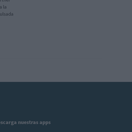
a la
pulsada
scarga nuestras apps