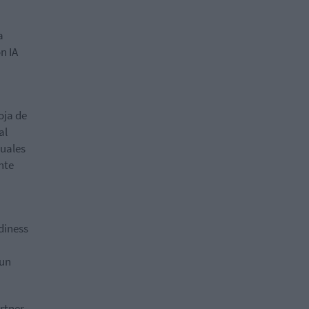
a
n IA
oja de
al
nuales
nte
diness
 un
rtner