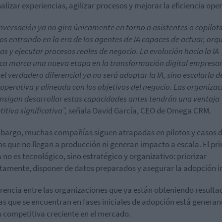
alizar experiencias, agilizar procesos y mejorar la eficiencia oper
nversación ya no gira únicamente en torno a asistentes o copilots
s entrando en la era de los agentes de IA capaces de actuar, orq
as y ejecutar procesos reales de negocio. La evolución hacia la IA
ca marca una nueva etapa en la transformación digital empresar
el verdadero diferencial ya no será adoptar la IA, sino escalarla d
operativa y alineada con los objetivos del negocio. Las organiza
nsigan desarrollar estas capacidades antes tendrán una ventaja
itiva significativa”,
señala David García, CEO de Omega CRM.
bargo, muchas compañías siguen atrapadas en pilotos y casos 
os que no llegan a producción ni generan impacto a escala. El pri
a no es tecnológico, sino estratégico y organizativo: priorizar
tamente, disponer de datos preparados y asegurar la adopción i
erencia entre las organizaciones que ya están obteniendo resulta
as que se encuentran en fases iniciales de adopción está genera
 competitiva creciente en el mercado.