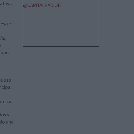
ativa.
@CAPITALRADIOB
.
uestar
ial,
e
ciones
de uso
ncipal
nterna.
dos y
ndo una