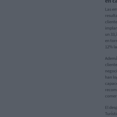
en c
Las em
result
client
implan
un 33,
en tor
12% la
Además
client
negoci
han lo
capace
recome
comerc
El des
Turíst