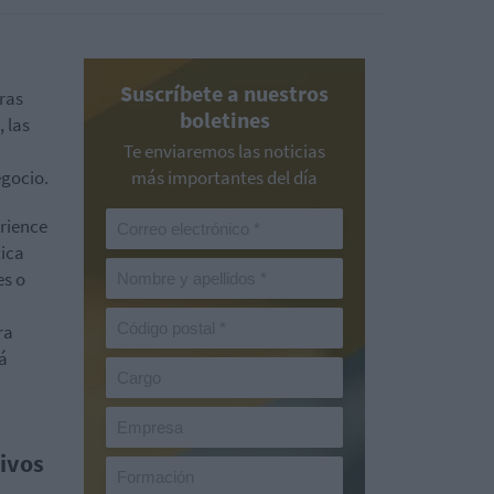
Suscríbete a nuestros
Tras
boletines
 las
Te enviaremos las noticias
egocio.
más importantes del día
rience
tica
es o
ra
á
n
ivos