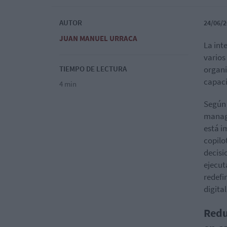
AUTOR
24/06/2
JUAN MANUEL URRACA
La int
varios
TIEMPO DE LECTURA
organi
capaci
4 min
Según
manage
está i
copilo
decisi
ejecut
redefi
digita
Redu