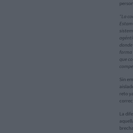
person
“La co
Estamo
sistem
agénti
donde 
forma 
que co
compet
Sin em
aislad
reto y
correc
La dif
aquell
brecha