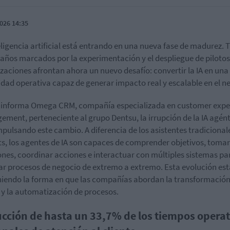
026 14:35
eligencia artificial está entrando en una nueva fase de madurez. 
 años marcados por la experimentación y el despliegue de pilotos,
zaciones afrontan ahora un nuevo desafío: convertir la IA en una
dad operativa capaz de generar impacto real y escalable en el n
 informa Omega CRM, compañía especializada en customer expe
ment, perteneciente al grupo Dentsu, la irrupción de la IA agén
mpulsando este cambio. A diferencia de los asistentes tradicional
ts, los agentes de IA son capaces de comprender objetivos, tomar
ones, coordinar acciones e interactuar con múltiples sistemas pa
ar procesos de negocio de extremo a extremo. Esta evolución est
niendo la forma en que las compañías abordan la transformació
l y la automatización de procesos.
cción de hasta un 33,7% de los tiempos operat