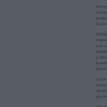
Ante e
transf
ayudar
hacia 
ASTRA 
organi
ruta c
establ
y dato
ecosis
ejecut
Como p
Assess
situac
plan d
Con es