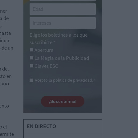
ener
ia de
a
 hasta
Elige los boletines a los que
inuir
suscribirte
*
s de un
Apertura
La Magia de la Publicidad
Claves ESG
n del
cto en
Acepto la
política de privacidad
. *
iario
¡Suscribirme!
iento
EN DIRECTO
o el
permite