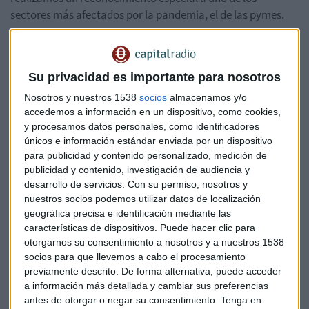
sectores más afectados por la pandemia, el de las pymes.
Palmarés completo de la XIII edición de los Premios
Nacionales de Marketing:
Su privacidad es importante para nosotros
Categoría Marca
Nosotros y nuestros 1538
socios
almacenamos y/o
accedemos a información en un dispositivo, como cookies,
Adolfo Dominguez
y procesamos datos personales, como identificadores
Asisa
únicos e información estándar enviada por un dispositivo
para publicidad y contenido personalizado, medición de
Mahou
publicidad y contenido, investigación de audiencia y
desarrollo de servicios.
Con su permiso, nosotros y
Categoría Innovación
nuestros socios podemos utilizar datos de localización
geográfica precisa e identificación mediante las
Bruguer
características de dispositivos. Puede hacer clic para
Vicky Foods
otorgarnos su consentimiento a nosotros y a nuestros 1538
socios para que llevemos a cabo el procesamiento
McDonald´s
previamente descrito. De forma alternativa, puede acceder
a información más detallada y cambiar sus preferencias
Categoría Marketing social
antes de otorgar o negar su consentimiento.
Tenga en