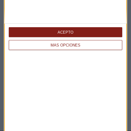
¡Suscribirme!
ACEPTO
EN DIRECTO
MÁS OPCIONES
@CAPITALRADIOB
NOTICIAS RELACIONADAS