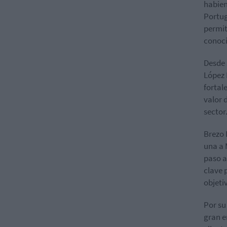
habien
Portug
permit
conoci
Desde 
López 
fortal
valor 
sector
Brezo 
una a 
paso a
clave 
objeti
Por su
gran e