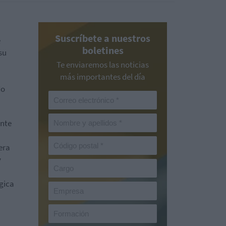
Suscríbete a nuestros
e
boletines
su
Te enviaremos las noticias
más importantes del día
do
inte
era
y
gica