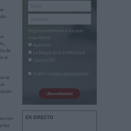
ha
ndo
.
Elige los boletines a los que
va
suscribirte
*
io,
Apertura
sta de
La Magia de la Publicidad
n el
Claves ESG
Acepto la
política de privacidad
. *
va se
 un
 serán
¡Suscribirme!
EN DIRECTO
tsu con
a los