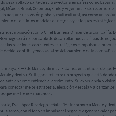
do desarrollado parte de su trayectoria en países como España,
al, México, Brasil, Colombia, Chile y Argentina. Este recorrido le 
ido adquirir una visión global y multicultural, así como un profu
miento de distintos modelos de negocio y enfoques estratégicos
su nueva posición como Chief Business Officer de la compañía, E
Reviriego será responsable de desarrollar nuevas líneas de negoc
ecer las relaciones con clientes estratégicos e impulsar la propue
de Merkle, contribuyendo así al posicionamiento de la compañía e
.
Lampaya, CEO de Merkle, afirma: “Estamos encantados de que E
Merkle y dentsu. Su llegada refuerza un proyecto que está dando
delante en cómo entiende el crecimiento. Su experiencia y visión
para conectar mejor estrategia, ejecución y escala y alcanzar los
vos que nos hemos marcado”.
 parte, Eva López Reviriego señala: “Me incorporo a Merkle y den
ntusiasmo, con el foco en impulsar el negocio y generar valor par