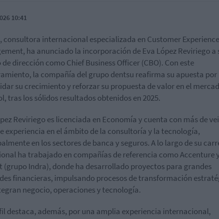
026 10:41
, consultora internacional especializada en Customer Experienc
ment, ha anunciado la incorporación de Eva López Reviriego a 
 de dirección como Chief Business Officer (CBO). Con este
miento, la compañía del grupo dentsu reafirma su apuesta por
idar su crecimiento y reforzar su propuesta de valor en el merca
l, tras los sólidos resultados obtenidos en 2025.
pez Reviriego es licenciada en Economía y cuenta con más de ve
e experiencia en el ámbito de la consultoría y la tecnología,
palmente en los sectores de banca y seguros. A lo largo de su carr
ional ha trabajado en compañías de referencia como Accenture 
t (grupo Indra), donde ha desarrollado proyectos para grandes
des financieras, impulsando procesos de transformación estraté
tegran negocio, operaciones y tecnología.
fil destaca, además, por una amplia experiencia internacional,