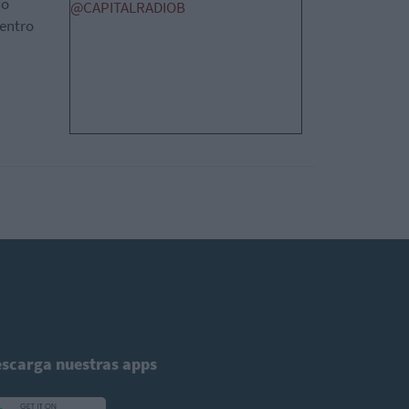
do
@CAPITALRADIOB
centro
scarga nuestras apps