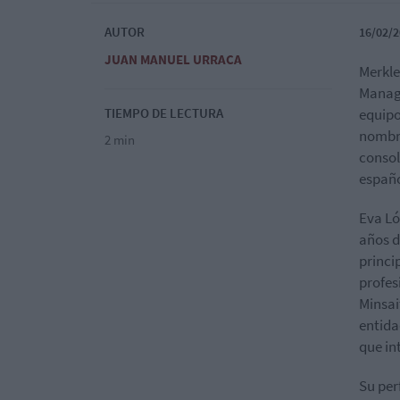
AUTOR
16/02/2
JUAN MANUEL URRACA
Merkle
Manage
TIEMPO DE LECTURA
equipo
nombra
2 min
consol
españo
Eva Ló
años d
princi
profes
Minsai
entida
que in
Su per