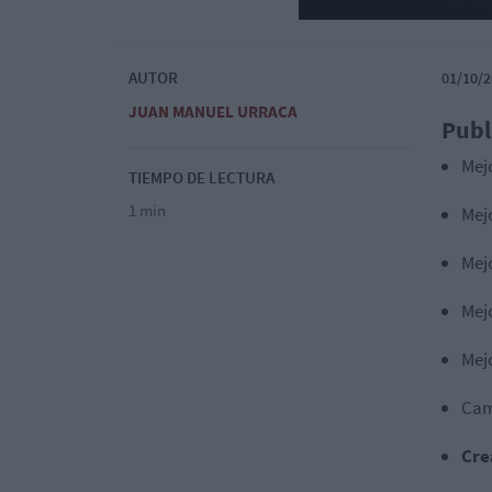
AUTOR
01/10/2
JUAN MANUEL URRACA
Publ
Mej
TIEMPO DE LECTURA
1 min
Mej
Mej
Mej
Mej
Ca
Cre