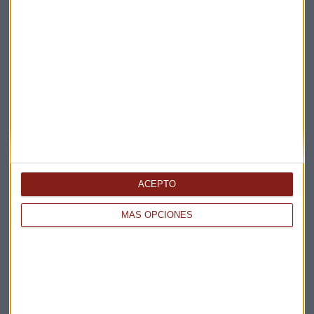
ACEPTO
MÁS OPCIONES
Elige los boletines a los que suscribirte
*
Apertura
La Magia de la Publicidad
Claves ESG