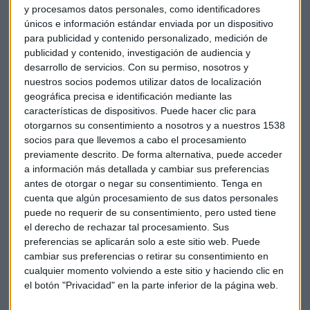
y procesamos datos personales, como identificadores
Luis Dorado
seguirá al frente de Asesores como socio y
únicos e información estándar enviada por un dispositivo
director de operaciones, junto a
Carlos Hergueta
, socio
para publicidad y contenido personalizado, medición de
director de desarrollo de negocio, e
Iván Bermejo,
socio y
publicidad y contenido, investigación de audiencia y
director de marketing y proyectos. La compañía trabajará
desarrollo de servicios.
Con su permiso, nosotros y
en coordinación con la dirección de Good Rebels, liderada
nuestros socios podemos utilizar datos de localización
por
Fernando Polo
como CEO del grupo quien señala que
geográfica precisa e identificación mediante las
características de dispositivos. Puede hacer clic para
“
durante años, las áreas de comunicación y marketing han
otorgarnos su consentimiento a nosotros y a nuestros 1538
trabajado con métricas distintas, equipos distintos y hasta
socios para que llevemos a cabo el procesamiento
con cierta desconfianza mutua. Pero el cliente al que
previamente descrito. De forma alternativa, puede acceder
servimos no vive en silos: quiere que su reputación impulse
a información más detallada y cambiar sus preferencias
sus ventas y que sus resultados comerciales refuercen su
antes de otorgar o negar su consentimiento.
Tenga en
reputación. Integrar Asesores nos permite construir esa
cuenta que algún procesamiento de sus datos personales
conexión, no como eslogan sino como modelo operativo
,
puede no requerir de su consentimiento, pero usted tiene
el derecho de rechazar tal procesamiento. Sus
aportando una extensa experiencia en la construcción de
preferencias se aplicarán solo a este sitio web. Puede
relaciones, criterio editorial y conocimiento profundo del
cambiar sus preferencias o retirar su consentimiento en
tejido empresarial”.
cualquier momento volviendo a este sitio y haciendo clic en
el botón "Privacidad" en la parte inferior de la página web.
Luis Dorado
, director de
Asesores
, añade: “
este acuerdo