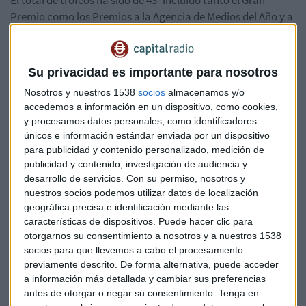
El total de trofeos ha sido de 43 -incluido tanto el Gran
Premio como los Premios a la Agencia de Medios del Año y a
la Agencia Creativa del Año-, entre los cuales se cuentan 16
oros, 12 platas y 12 bronces, conseguidos por 31
anunciantes y 35 agencias.
Su privacidad es importante para nosotros
Nosotros y nuestros 1538
socios
almacenamos y/o
Por recuento de oros, en la categoría “Construcción de una
accedemos a información en un dispositivo, como cookies,
Marca”, este metal ha sido para Pikolin y Oriol Villar / Arena
y procesamos datos personales, como identificadores
Media, en colaboración la agencia Tango, por “Haz algo que
únicos e información estándar enviada por un dispositivo
te quite el sueño”; en “Mejor Campaña Integrada” lo ha
para publicidad y contenido personalizado, medición de
ganado Hijos de Rivera (Estrella Galicia) e Ymedia Wink
publicidad y contenido, investigación de audiencia y
iProspect / Toni Le Brand, por “Estrella Galicia Especial. La
desarrollo de servicios.
Con su permiso, nosotros y
Casa de Papel” junto con las agencias colaboradoras Click
nuestros socios podemos utilizar datos de localización
geográfica precisa e identificación mediante las
Naranja / Habitant / Proximia / Grupo 76 y Diferencia-t”; en
características de dispositivos. Puede hacer clic para
“Estrategia más Original y Disruptiva” y en “Mejor Acción
otorgarnos su consentimiento a nosotros y a nuestros 1538
Táctica”, el oro ha sido para Madrid Fusión y Leo Burnett por
socios para que llevemos a cabo el procesamiento
“Invaluable Food”; en “Mejor Campaña de Lanzamiento de
previamente descrito. De forma alternativa, puede acceder
Marca / Producto / Servicio, le ha correspondido a Kraft
a información más detallada y cambiar sus preferencias
Heinz (Heinz Pasta Sauce) y Wunderman Thompson por
antes de otorgar o negar su consentimiento.
Tenga en