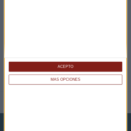
¡Suscribirme!
EN DIRECTO
@CAPITALRADIOB
ACEPTO
MÁS OPCIONES
NOTICIAS RELACIONADAS