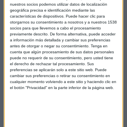
nuestros socios podemos utilizar datos de localización
Miguel Ángel Dúo:
Director Creativo Ejecutivo -
geográfica precisa e identificación mediante las
&Rosàs
características de dispositivos. Puede hacer clic para
Miguel Justribó:
CEO -
Hub of
Brands
otorgarnos su consentimiento a nosotros y a nuestros 1538
Miguel Pereira:
Presidente Ejecutivo -
Darwin &
socios para que llevemos a cabo el procesamiento
previamente descrito. De forma alternativa, puede acceder
Verne
a información más detallada y cambiar sus preferencias
Raquel Espantaleón:
Directora de Estrategia -
Sra.
antes de otorgar o negar su consentimiento.
Tenga en
Rushmore
cuenta que algún procesamiento de sus datos personales
Úrsula Mejía:
Directora de Marketing Sur de Europa -
puede no requerir de su consentimiento, pero usted tiene
Diageo
el derecho de rechazar tal procesamiento. Sus
preferencias se aplicarán solo a este sitio web. Puede
cambiar sus preferencias o retirar su consentimiento en
Próximamente, se darán a conocer los miembros del
cualquier momento volviendo a este sitio y haciendo clic en
Jurado Online de los
premios.
el botón "Privacidad" en la parte inferior de la página web.
En palabras de Alex Pallete, Presidente del Gran
Jurado de Inspirational’24
:
“La edición anterior de los
Premios Inspirational fue una gran experiencia para todos
los miembros del Gran Jurado y el Jurado Online. La calidad
y diversidad de perfiles nos permitieron disfrutar en equipo