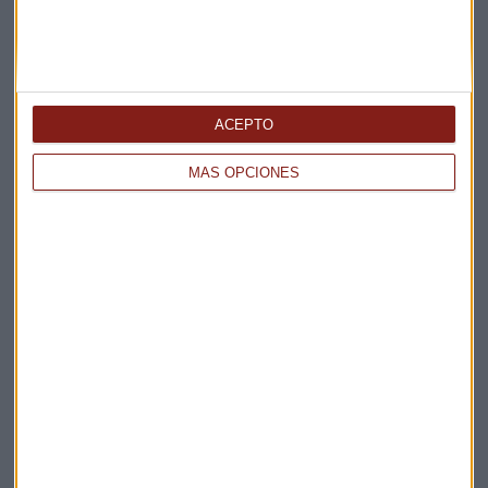
cada una de las 19 categorías. Desde IAB Spain,
agradecemos a todos ellos su tiempo y dedicación”.
ACEPTO
MÁS OPCIONES
Suscríbete a nuestros boletines
Te enviaremos las noticias más importantes del día