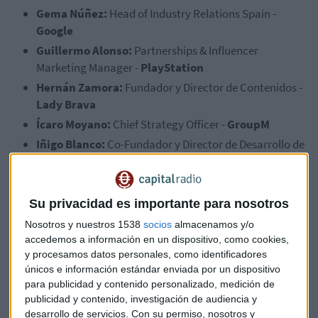
Gema Núñez:
Head of Industry Relations Spain -
Google
Guillermo Alonso:
Partnerships & Influencer
Marketing Manager -
PlayStation
Hernán Zamora:
Fundador y Director de Contenidos -
Lady
Brava
Ícaro Moyano:
Chief Strategy Officer -
GroupM
Iñigo Blanco:
Co-Fundador y Director de Desarrollo de
Negocio -
DOT
Coop
Jetzabel Tapial:
Jefa de Marca, Publicidad y
Producción Audiovisual -
Telefónica
Su privacidad es importante para nosotros
Juan Silva:
CCO España & Portugal -
Accenture
Song
Nosotros y nuestros 1538
socios
almacenamos y/o
Laura Quero:
Global Brand Director -
Mahou
accedemos a información en un dispositivo, como cookies,
y procesamos datos personales, como identificadores
Luis Conde
: Cofundador & Head of Strategy -
Fuego
únicos e información estándar enviada por un dispositivo
Camina
Conmigo
para publicidad y contenido personalizado, medición de
Quique Infante:
Productor de Branded Content -
publicidad y contenido, investigación de audiencia y
Cison Inversiones &
Agencia’71
desarrollo de servicios.
Con su permiso, nosotros y