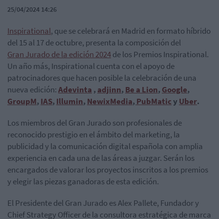
25/04/2024 14:26
Inspirational
, que se celebrará en Madrid en formato híbrido
del 15 al 17 de octubre, presenta la composición del
Gran Jurado de la edición 2024
de los Premios Inspirational.
Un año más, Inspirational cuenta con el apoyo de
patrocinadores que hacen posible la celebración de una
nueva edición:
Adevinta
,
adjinn
,
Be a Lion
,
Google
,
GroupM
,
IAS
,
Illumin
,
NewixMedia
,
PubMatic
y
Uber
.
Los miembros del Gran Jurado son profesionales de
reconocido prestigio en el ámbito del marketing, la
publicidad y la comunicación digital española con amplia
experiencia en cada una de las áreas a juzgar. Serán los
encargados de valorar los proyectos inscritos a los premios
y elegir las piezas ganadoras de esta edición.
El Presidente del Gran Jurado es Alex Pallete, Fundador y
Chief Strategy Officer de la consultora estratégica de marca