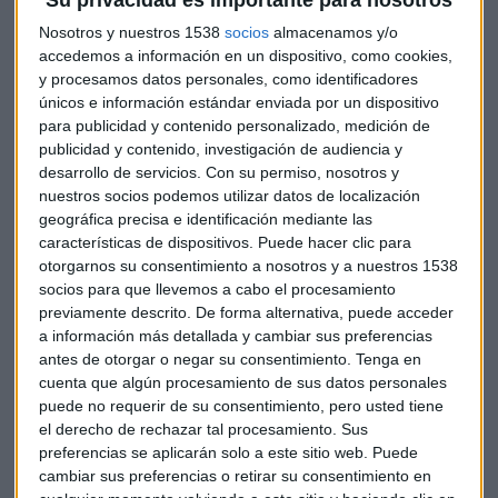
Su privacidad es importante para nosotros
Bajo el concepto
‘Párate y respira’
, desarrollado por
Lady
Nosotros y nuestros 1538
socios
almacenamos y/o
Brava
y
Petru
, la identidad visual de esta edición invita a la
accedemos a información en un dispositivo, como cookies,
y procesamos datos personales, como identificadores
pausa consciente y a la reflexión frente a la
únicos e información estándar enviada por un dispositivo
sobreestimulación digital. Un mensaje que anima a
para publicidad y contenido personalizado, medición de
reconectar con lo esencial y dar valor al pensamiento crítico
publicidad y contenido, investigación de audiencia y
en el entorno profesional.
Inspirational
celebra así su
desarrollo de servicios.
Con su permiso, nosotros y
mayoría de edad consolidándose como el gran espacio de
nuestros socios podemos utilizar datos de localización
inspiración, aprendizaje y
networking
para el sector digital
geográfica precisa e identificación mediante las
español.
características de dispositivos. Puede hacer clic para
otorgarnos su consentimiento a nosotros y a nuestros 1538
socios para que llevemos a cabo el procesamiento
Entre los ponentes destacados se encuentran
previamente descrito. De forma alternativa, puede acceder
representantes de compañías como Freepik, Porsche,
a información más detallada y cambiar sus preferencias
YouTube, Spotify, Telefónica, Microsoft, DAZN, KFC, Rakuten,
antes de otorgar o negar su consentimiento.
Tenga en
Mahou San Miguel, MilfShakes, Amazon Ads, Uber, Google,
cuenta que algún procesamiento de sus datos personales
Prime Video, Twitch, Atresmedia, Publiespaña, WPP Media,
puede no requerir de su consentimiento, pero usted tiene
IPG Mediabrands, Ogury, Pubmatic y Utiq. Asimismo,
el derecho de rechazar tal procesamiento. Sus
participarán escritoras como Mercedes Ron y Núria Pérez;
preferencias se aplicarán solo a este sitio web. Puede
cambiar sus preferencias o retirar su consentimiento en
presentadoras como Tania Llasera; creadores de contenido