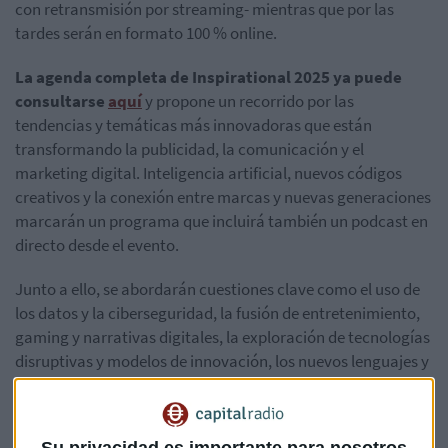
con retransmisión por streaming- mientras que por las
tardes serán en formato 100 % online.
La agenda completa de Inspirational 2025 ya puede
consultarse
aquí
y propone un recorrido por las
tendencias y temáticas más innovadoras que están
transformando la publicidad, la comunicación y el
marketing digital. Inteligencia artificial, nuevos códigos
creativos y la conexión entre marcas y nuevas generaciones
marcarán un programa que incluirá también un podcast en
directo desde el evento.
Junto a ello, se abordarán cuestiones clave como el uso de
los datos y la ciberseguridad, la fusión de entretenimiento,
gaming y narrativas digitales, la exploración de tecnologías
disruptivas y modelos de innovación, los nuevos lenguajes y
algoritmos, la evolución del contenido social, las
comunidades emergentes y las formas alternativas de
conexión con las audiencias.