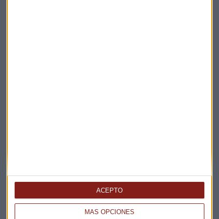
Suscríbete a nuestros boletines
Te enviaremos las noticias más importantes del día
ACEPTO
MÁS OPCIONES