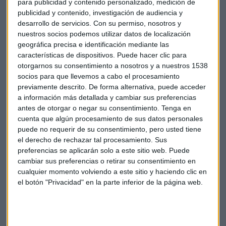
para publicidad y contenido personalizado, medición de
tienen previsto desarrollar un nuevo modelo que permita a
publicidad y contenido, investigación de audiencia y
un amplio abanico de usuarios: clarificar y gestionar de
desarrollo de servicios.
Con su permiso, nosotros y
forma segura los derechos de los activos virtuales. Esto se
nuestros socios podemos utilizar datos de localización
hará mediante la combinación de una plataforma
geográfica precisa e identificación mediante las
metaverso, proporcionada conjuntamente por JCB y JP
características de dispositivos. Puede hacer clic para
GAMES, con una tecnología de firma digital desarrollada por
otorgarnos su consentimiento a nosotros y a nuestros 1538
socios para que llevemos a cabo el procesamiento
Fujitsu. Las tres empresas se centrarán en los siguientes
previamente descrito. De forma alternativa, puede acceder
puntos:
a información más detallada y cambiar sus preferencias
antes de otorgar o negar su consentimiento.
Tenga en
Desarrollo de un modelo de negocio relacionado con un
cuenta que algún procesamiento de sus datos personales
servicio de gestión de derechos, que permita la emisión y
puede no requerir de su consentimiento, pero usted tiene
verificación de firmas digitales para activos virtuales
el derecho de rechazar tal procesamiento. Sus
emitidos en el metaverso y en el mundo gaming.
preferencias se aplicarán solo a este sitio web. Puede
cambiar sus preferencias o retirar su consentimiento en
Desarrollo de una tecnología que funcione en
cualquier momento volviendo a este sitio y haciendo clic en
combinación con las funciones de verificación de
el botón "Privacidad" en la parte inferior de la página web.
identidad y liquidación, proporcionadas por JCB, para
proteger a los usuarios de posibles transacciones
fraudulentas.
Implementación de una función dentro del modelo para