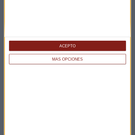
ACEPTO
Elige los boletines a los que suscribirte
*
MÁS OPCIONES
Apertura
La Magia de la Publicidad
Claves ESG
Acepto la
política de privacidad
. *
¡Suscribirme!