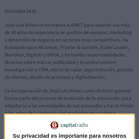
05/07/2024 10:19
José Luis Arbeo se incorpora a AMKT para aportar sus más
de 30 años de experiencia en gestión de equipos, marketing
y desarrollo de negocio en sectores muy competitivos. Ha
trabajado para Alcampo, Procter & Gamble, Estée Lauder,
MoviStar, Digital+ y BBVA, y ha tenido responsabilidades
directas sobre marca, publicidad y
branded content
,
investigación y CRM, oferta de valor, segmentación, gestión
de clientes, diseño de procesos y digitalización.
La incorporación de José Luis Arbeo como director general
forma parte del proceso de evolución de la asociación para
adaptarse a las necesidades de sus asociados y hacer frente
a los retos de la industria del marketing en cuanto a
regulación, sostenibilidad, tecnología o impacto de la
inteligencia artificial, entre otros.
Su privacidad es importante para nosotros