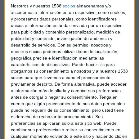
José Luis reportará directamente al Consejo de gobierno de
Nosotros y nuestros 1538
socios
almacenamos y/o
la AMKT, que preside Enrique Arribas.
accedemos a información en un dispositivo, como cookies,
y procesamos datos personales, como identificadores
En la misma línea de afrontar un futuro más ambicioso para
únicos e información estándar enviada por un dispositivo
AMKT, Víctor asume la dirección del Encuentro Internacional
para publicidad y contenido personalizado, medición de
de Marketing de AMKT, cuya celebración se prevé para los
publicidad y contenido, investigación de audiencia y
desarrollo de servicios.
Con su permiso, nosotros y
primeros meses de 2025, así como las relaciones
nuestros socios podemos utilizar datos de localización
institucionales de AMKT con Latam.
geográfica precisa e identificación mediante las
características de dispositivos. Puede hacer clic para
Arbeo trabaja como
Senior Advisor
y consultor
otorgarnos su consentimiento a nosotros y a nuestros 1538
independiente desde 2020. Ha desarrollado proyectos de
socios para que llevemos a cabo el procesamiento
marketing y experiencia cliente para compañías de
previamente descrito. De forma alternativa, puede acceder
telecomunicaciones, moda, salud, energía, banca,
retail
y
a información más detallada y cambiar sus preferencias
comunicación. Desde 2021 es director académico del
antes de otorgar o negar su consentimiento.
Tenga en
Programa Ejecutivo de Customer Experience de IE Executive
cuenta que algún procesamiento de sus datos personales
puede no requerir de su consentimiento, pero usted tiene
Education y miembro del comité ejecutivo de la Asociación
el derecho de rechazar tal procesamiento. Sus
de Agencias de Creatividad Transformadora.
preferencias se aplicarán solo a este sitio web. Puede
cambiar sus preferencias o retirar su consentimiento en
Es licenciado en CC Económicas por la Universidad
cualquier momento volviendo a este sitio y haciendo clic en