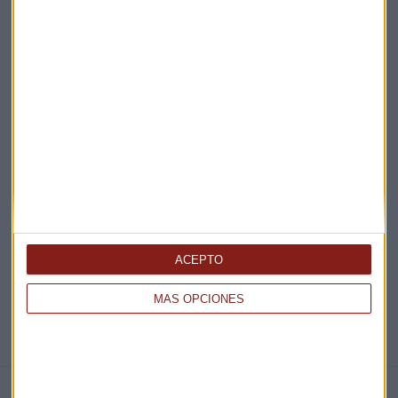
Acepto la
política de privacidad
. *
¡Suscribirme!
EN DIRECTO
@CAPITALRADIOB
ACEPTO
MÁS OPCIONES
NOTICIAS RELACIONADAS