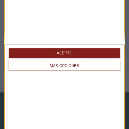
EN DIRECTO
@CAPITALRADIOB
ACEPTO
MÁS OPCIONES
NOTICIAS RELACIONADAS