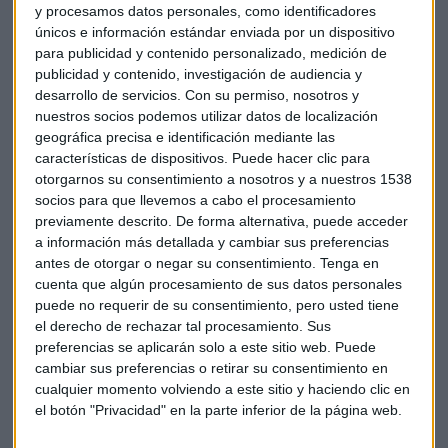
festival en la antesala de su 40ª edición no es casualidad, es
y procesamos datos personales, como identificadores
un reto que me entusiasma.
únicos e información estándar enviada por un dispositivo
para publicidad y contenido personalizado, medición de
El camino de transformación que ha iniciado el festival, con
publicidad y contenido, investigación de audiencia y
desarrollo de servicios.
Con su permiso, nosotros y
Miguel Olivares al frente, ha sido tan valiente como
nuestros socios podemos utilizar datos de localización
necesario. Gracias a su impulso y energía, El Sol ha
geográfica precisa e identificación mediante las
comenzado a recuperar su luz y, sobre todo, su lugar. Ahora
características de dispositivos. Puede hacer clic para
toca llevarlo más allá y elevar su influencia, relevancia,
otorgarnos su consentimiento a nosotros y a nuestros 1538
capacidad de inspiración y transformación”.
socios para que llevemos a cabo el procesamiento
previamente descrito. De forma alternativa, puede acceder
Con más de 600 premios,
Germán Silva es uno de los
a información más detallada y cambiar sus preferencias
creativos españoles más premiados tanto a nivel
antes de otorgar o negar su consentimiento.
Tenga en
internacional como nacional. Durante su amplia carrera,
cuenta que algún procesamiento de sus datos personales
puede no requerir de su consentimiento, pero usted tiene
además ha liderado los equipos creativos de las más
el derecho de rechazar tal procesamiento. Sus
importantes agencias del momento, formando parte
preferencias se aplicarán solo a este sitio web. Puede
además de sus Global Creative Councils, y en la actualidad
cambiar sus preferencias o retirar su consentimiento en
lidera las compañías creativas de Jungle como Creative
cualquier momento volviendo a este sitio y haciendo clic en
Vice President de la consultora.
el botón "Privacidad" en la parte inferior de la página web.