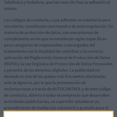
Telefónica y Vodafone, que han suscrito hoy su adhesión al
mismo.
Los códigos de conducta, cuya adhesión es voluntaria pero
vinculante, constituyen una muestra de autorregulación. En
materia de protección de datos, son mecanismos de
cumplimiento en los que se establecen reglas específicas
para categorías de responsables o encargados del
tratamiento con la finalidad de contribuir a la correcta
aplicación del Reglamento General de Protección de Datos
(RGPD) y la Ley Orgánica de Protección de Datos Personales
y garantía de los derechos digitales. La publicidad no
deseada es una de las quejas más frecuentes planteadas
ante la Agencia, por lo que la presentación de
reclamaciones a través de AUTOCONTROL y de este código
de conducta, abierto a todas las empresas que desarrollen
actividades publicitarias, va a permitir establecer un
procedimiento de mediación voluntario y gratuito para el
ciudadano para dar una respuesta más ágil a las