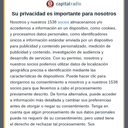
reclamaciones que los ciudadanos planteen en esta materia
frente a las entidades adheridas.
Su privacidad es importante para nosotros
La evolución tecnológica ha transformado la publicidad,
Nosotros y nuestros 1538
socios
almacenamos y/o
accedemos a información en un dispositivo, como cookies,
permitiendo no solo llegar a más personas, sino hacerlo
y procesamos datos personales, como identificadores
teniendo en cuenta sus intereses, hábitos, datos
únicos e información estándar enviada por un dispositivo
demográficos, etc. Fenómenos como el big data, el cloud
para publicidad y contenido personalizado, medición de
computing o el internet de las cosas pueden aportar
publicidad y contenido, investigación de audiencia y
valiosos beneficios, pero su uso debe abordarse siempre
desarrollo de servicios.
Con su permiso, nosotros y
respetando los derechos de los usuarios y, entre ellos, el
nuestros socios podemos utilizar datos de localización
derecho a la protección de datos. Esto implica, por un lado,
geográfica precisa e identificación mediante las
características de dispositivos. Puede hacer clic para
la obligación de demostrar una responsabilidad proactiva,
otorgarnos su consentimiento a nosotros y a nuestros 1538
cumpliendo los principios de protección de datos, entre
socios para que llevemos a cabo el procesamiento
ellos, la protección de datos desde el diseño; y, por otro lado,
previamente descrito. De forma alternativa, puede acceder
la necesidad de ofrecer una forma ágil, efectiva y sencilla de
a información más detallada y cambiar sus preferencias
resolver las posibles controversias que puedan producirse.
antes de otorgar o negar su consentimiento.
Tenga en
cuenta que algún procesamiento de sus datos personales
Este código de conducta se aplica a los tratamientos de
puede no requerir de su consentimiento, pero usted tiene
datos con fines publicitarios o que versen sobre publicidad
el derecho de rechazar tal procesamiento. Sus