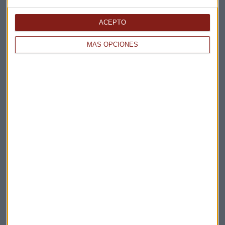
ACEPTO
MÁS OPCIONES
Elige los boletines a los que suscribirte
*
Apertura
La Magia de la Publicidad
Claves ESG
Acepto la
política de privacidad
. *
¡Suscribirme!