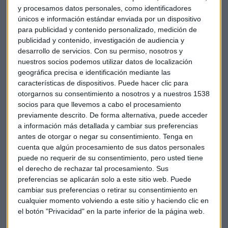
deduplicar el consumo de televisión lineal y plataformas de
y procesamos datos personales, como identificadores
streaming en todas las pantallas.
únicos e información estándar enviada por un dispositivo
para publicidad y contenido personalizado, medición de
A lo largo de las jornadas, las sesiones se organizaron en
publicidad y contenido, investigación de audiencia y
bloques especializados:
eficacia, investigación,
desarrollo de servicios.
Con su permiso, nosotros y
nuestros socios podemos utilizar datos de localización
publicidad e inteligencia artificial y mercado
geográfica precisa e identificación mediante las
publicitario.
características de dispositivos. Puede hacer clic para
otorgarnos su consentimiento a nosotros y a nuestros 1538
Se habló, y mucho, de las audiencias incrementales en RRSS
socios para que llevemos a cabo el procesamiento
(Comscore y EITB), de la tecnología y de la IA (“La tecnología
previamente descrito. De forma alternativa, puede acceder
va más rápido que la capacidad de asimilación” –
a información más detallada y cambiar sus preferencias
Atremedia), de las estrategias 360º
(“Se trabaja con una
antes de otorgar o negar su consentimiento.
Tenga en
estrategia de contenidos multisoporte”
– Mediaset), de
cuenta que algún procesamiento de sus datos personales
puede no requerir de su consentimiento, pero usted tiene
distintas propuestas de medición crossmedia (Fluzo y
el derecho de rechazar tal procesamiento. Sus
Smartme Analytics) y, cómo no, de una medición
preferencias se aplicarán solo a este sitio web. Puede
consensuada (
“Que nos ayude a entender mejor los
cambiar sus preferencias o retirar su consentimiento en
distintos momentos y formatos de consumo de contenidos”
cualquier momento volviendo a este sitio y haciendo clic en
– TVE).
el botón "Privacidad" en la parte inferior de la página web.