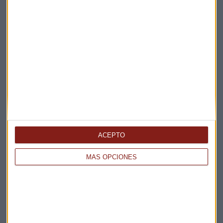
ACEPTO
MÁS OPCIONES
Elige los boletines a los que suscribirte
*
Apertura
La Magia de la Publicidad
Claves ESG