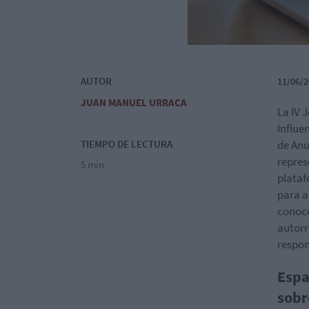
AUTOR
11/06/2
JUAN MANUEL URRACA
La IV 
Influe
TIEMPO DE LECTURA
de Anu
repres
5 min
plataf
para a
conoce
autorr
respon
Espa
sobr