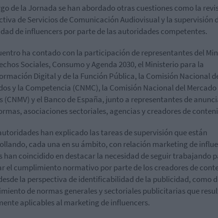
argo de la Jornada se han abordado otras cuestiones como la revi
ectiva de Servicios de Comunicación Audiovisual y la supervisión d
idad de influencers por parte de las autoridades competentes.
uentro ha contado con la participación de representantes del Min
echos Sociales, Consumo y Agenda 2030, el Ministerio para la
ormación Digital y de la Función Pública, la Comisión Nacional de
os y la Competencia (CNMC), la Comisión Nacional del Mercado
s (CNMV) y el Banco de España, junto a representantes de anunci
ormas, asociaciones sectoriales, agencias y creadores de conten
autoridades han explicado las tareas de supervisión que están
ollando, cada una en su ámbito, con relación marketing de influe
s han coincidido en destacar la necesidad de seguir trabajando 
r el cumplimiento normativo por parte de los creadores de cont
desde la perspectiva de identificabilidad de la publicidad, como d
miento de normas generales y sectoriales publicitarias que resu
ente aplicables al marketing de influencers.