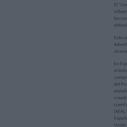
El “Ce
influe
los cr
obteni
Este c
Advert
alcanz
En Esp
el éxi
compro
del Pr
plataf
creado
cuenta
(AEA),
España
Unión 