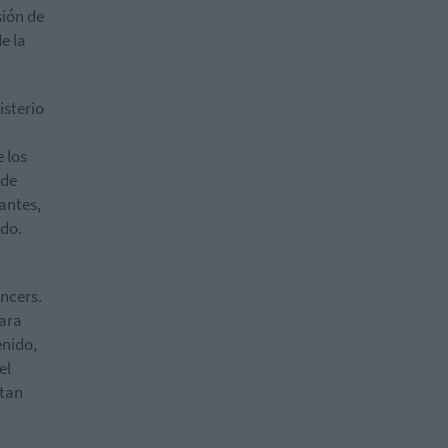
sión de
e la
isterio
 los
 de
antes,
ido.
ncers.
para
enido,
el
ltan