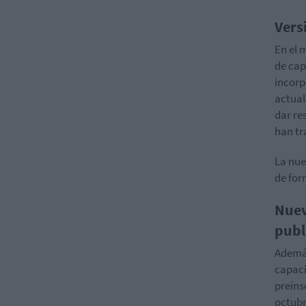
Vers
En el 
de cap
incorp
actual
dar re
han tr
La nue
de fo
Nuev
publ
Además
capaci
preins
octubr