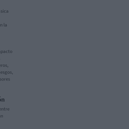
ásica
n la
impacto
s
eros,
iesgos,
isores
ón
entre
un