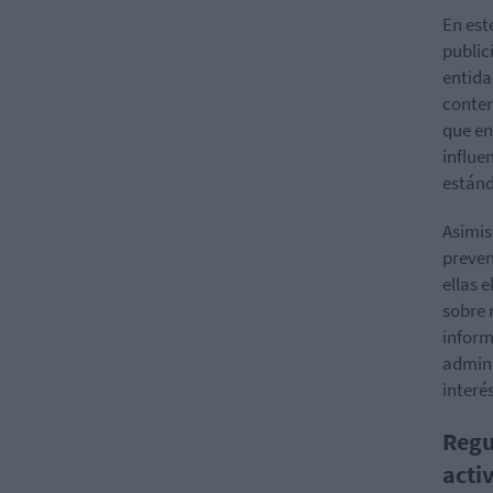
En est
public
entida
conten
que en
influe
estánd
Asimis
preven
ellas 
sobre 
inform
admini
interé
Regu
acti