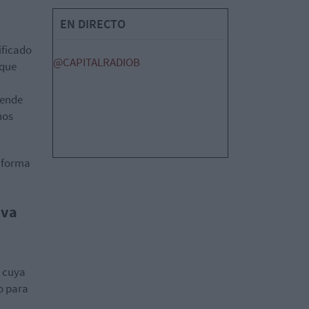
EN DIRECTO
ificado
@CAPITALRADIOB
 que
tende
nos
taforma
iva
, cuya
o para