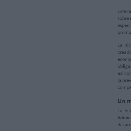
Este n
sobre 
especí
promoc
La ini
creado
económ
obliga
así co
la pre
compe
Un m
La Jor
Admini
desarr