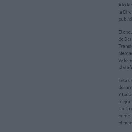
A lo l
la Dir
public
El enc
de Der
Transf
Mercad
Valore
plataf
Estas 
desarr
Y toda
mejora
tanto 
cumpli
plenam