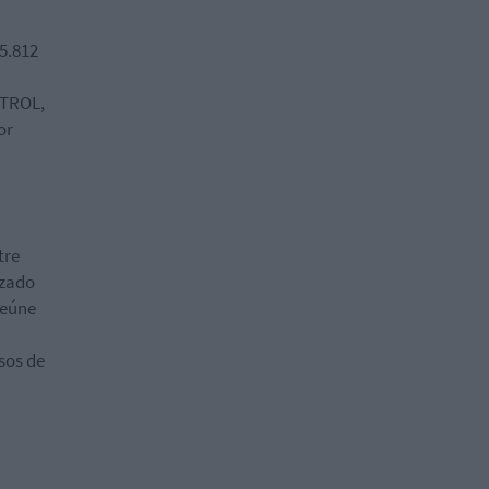
 5.812
NTROL,
or
tre
izado
reúne
sos de