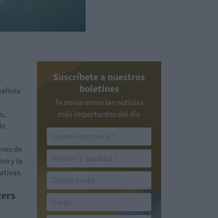
Suscríbete a nuestros
boletines
pañola
Te enviaremos las noticias
s,
más importantes del día
do
ones de
vo y la
ativas.
cers