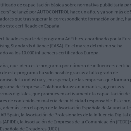
rtificado de capacitación básica sobre normativa publicitaria pa
ncers” se lanzó por AUTOCONTROL hace un año, y ya son más de 
eadores que tras superar la correspondiente formación online, ha
do este certificado en España.
ertificado es parte del programa AdEthics, coordinado por la Eu
ising Standards Alliance (EASA). En el marco del mismo se ha
ado ya los 10.000 influencers certificados Europa.
aña, que lidera este programa por número de influencers certifi
to de este programa ha sido posible gracias al alto grado de
miso de la industria y, en especial, de las empresas que forman 
ograma de Empresas Colaboradoras: anunciantes, agencias y
ormas digitales, que promueven activamente la capacitación de 
res de contenido en materia de publicidad responsable. Este p
, además, con el apoyo de la Asociación Española de Anunciante
 IAB Spain, la Asociación de Profesionales de la Influencia Digital 
 (APIDE), la Asociación de Empresas de la Comunicación (FEDE) y
Española de Creadores (UEC).