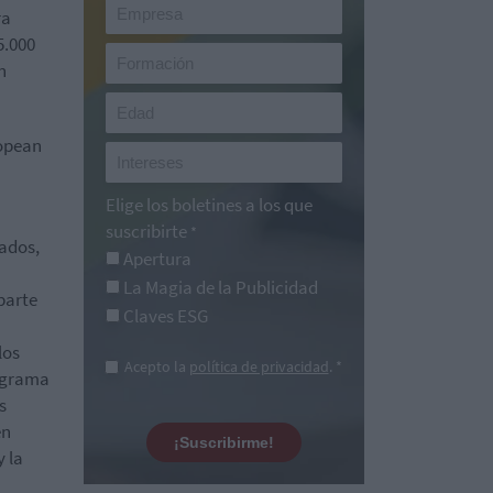
ra
5.000
n
ropean
Elige los boletines a los que
suscribirte
*
cados,
Apertura
La Magia de la Publicidad
parte
Claves ESG
los
Acepto la
política de privacidad
. *
rograma
s
en
¡Suscribirme!
 la