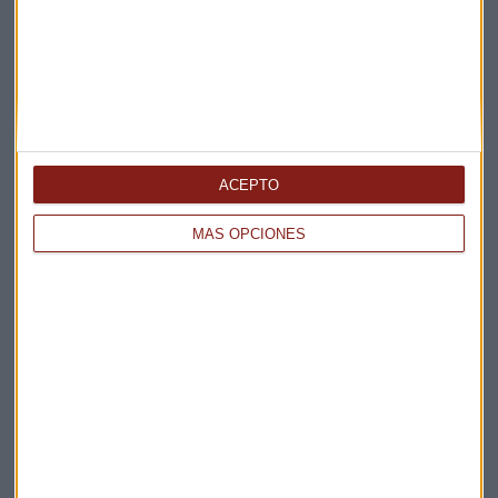
ACEPTO
Elige los boletines a los que suscribirte
*
MÁS OPCIONES
Apertura
La Magia de la Publicidad
Claves ESG
Acepto la
política de privacidad
. *
¡Suscribirme!