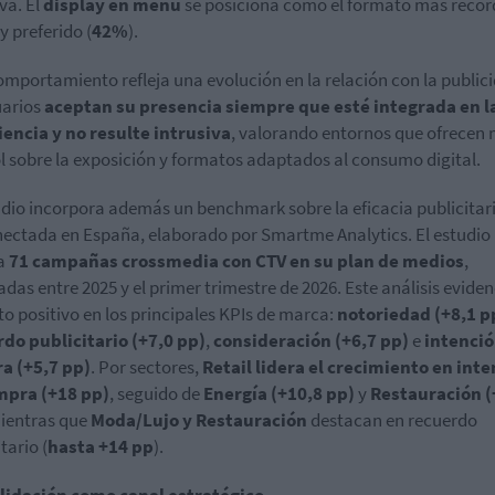
va. El
display en menú
se posiciona como el formato más reco
 y preferido (
42%
).
omportamiento refleja una evolución en la relación con la public
uarios
aceptan su presencia siempre que esté integrada en l
encia y no resulte intrusiva
, valorando entornos que ofrecen
l sobre la exposición y formatos adaptados al consumo digital.
udio incorpora además un benchmark sobre la eficacia publicitari
ectada en España, elaborado por Smartme Analytics. El estudio
za
71 campañas crossmedia con CTV en su plan de medios
,
adas entre 2025 y el primer trimestre de 2026. Este análisis eviden
o positivo en los principales KPIs de marca:
notoriedad (+8,1 p
do publicitario (+7,0 pp)
,
consideración (+6,7 pp)
e
intenció
a (+5,7 pp)
. Por sectores,
Retail lidera el crecimiento en int
mpra (+18 pp)
, seguido de
Energía (+10,8 pp)
y
Restauración (
mientras que
Moda/Lujo y Restauración
destacan en recuerdo
tario (
hasta +14 pp
).
lidación como canal estratégico