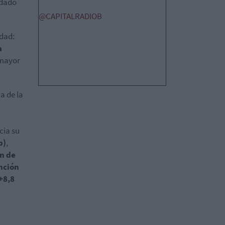
rdado
@CAPITALRADIOB
idad:
a
 mayor
a de la
cia su
p)
,
n de
ención
+8,8