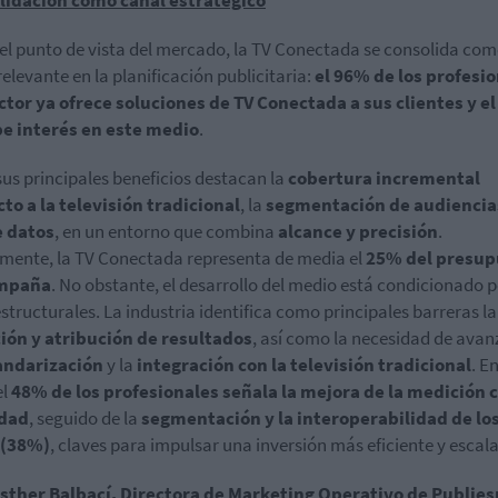
el punto de vista del mercado, la TV Conectada se consolida co
relevante en la planificación publicitaria:
el 96% de los profesi
ctor ya ofrece soluciones de TV Conectada a sus clientes y e
be interés en este medio
.
sus principales beneficios destacan la
cobertura incremental
to a la televisión tradicional
, la
segmentación de audiencia
e datos
, en un entorno que combina
alcance y precisión
.
mente, la TV Conectada representa de media el
25% del presup
mpaña
. No obstante, el desarrollo del medio está condicionado 
estructurales. La industria identifica como principales barreras la
ión y atribución de resultados
, así como la necesidad de avan
andarización
y la
integración con la televisión tradicional
. E
el
48% de los profesionales señala la mejora de la medición
idad
, seguido de la
segmentación y la interoperabilidad de lo
 (38%)
, claves para impulsar una inversión más eficiente y escala
Esther Balbací, Directora de Marketing Operativo de Publie