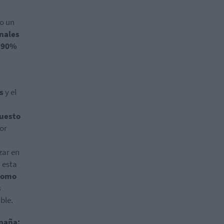
mo un
onales
l 90%
s
y el
uesto
por
zar en
n esta
 como
s
ble.
spaña: