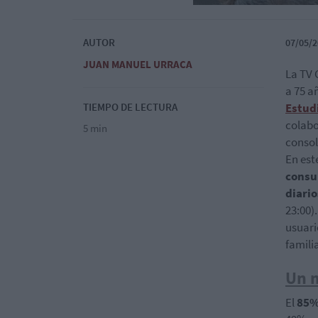
AUTOR
07/05/2
JUAN MANUEL URRACA
La TV 
a 75 a
TIEMPO DE LECTURA
Estud
colab
5 min
conso
En est
consu
diari
23:00)
usuari
famili
Un 
El
85%