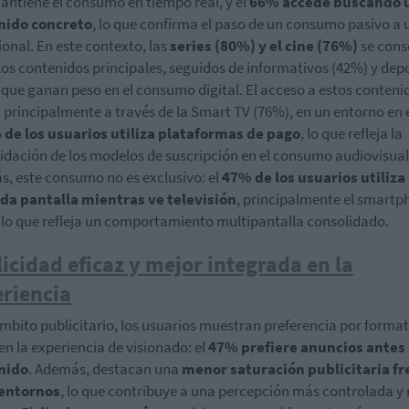
ntiene el consumo en tiempo real, y el
66% accede buscando 
nido concreto
, lo que confirma el paso de un consumo pasivo a 
ional. En este contexto, las
series (80%) y el cine (76%)
se cons
os contenidos principales, seguidos de informativos (42%) y dep
 que ganan peso en el consumo digital. El acceso a estos conteni
a principalmente a través de la Smart TV (76%), en un entorno en 
de los usuarios utiliza plataformas de pago
, lo que refleja la
idación de los modelos de suscripción en el consumo audiovisual
, este consumo no es exclusivo: el
47% de los usuarios utiliza
da pantalla mientras ve televisión
, principalmente el smartp
 lo que refleja un comportamiento multipantalla consolidado.
icidad eficaz y mejor integrada en la
riencia
ámbito publicitario, los usuarios muestran preferencia por forma
en la experiencia de visionado: el
47% prefiere anuncios antes 
nido
. Además, destacan una
menor saturación publicitaria fr
 entornos
, lo que contribuye a una percepción más controlada 