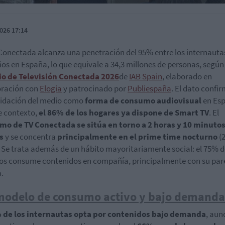
026 17:14
Conectada alcanza una penetración del 95% entre los internauta
ños en España, lo que equivale a 34,3 millones de personas, según 
io de Televisión Conectada 2026
de
IAB Spain
, elaborado en
oración con
Elogia
y patrocinado por
Publiespaña
. El dato confir
lidación del medio como
forma de consumo audiovisual
en Es
e contexto,
el 86% de los hogares ya dispone de Smart TV
. El
mo de TV Conectada se sitúa en torno a 2 horas y 10 minuto
os
y se concentra
principalmente en el prime time nocturno
(2
. Se trata además de un hábito mayoritariamente social: el 75% d
os consume contenidos en compañía, principalmente con su par
a.
modelo de consumo activo y bajo demanda
 de los internautas opta por contenidos bajo demanda
, aun