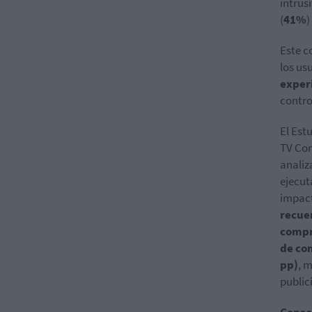
intrusi
(
41%
)
Este c
los us
experi
contro
El Est
TV Con
anali
ejecut
impact
recuer
compr
de co
pp)
, 
publici
Conso