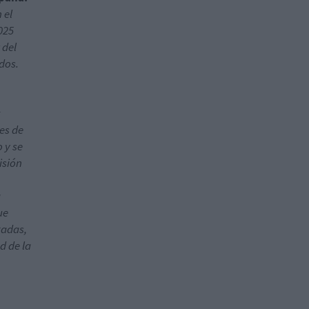
 el
025
 del
dos.
les de
 y se
isión
a
ue
tadas,
d de la