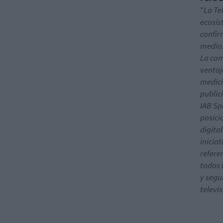
“
La Te
ecosis
confir
medio:
La com
ventaj
medici
public
IAB Sp
posici
digita
inicia
refere
todos 
y segu
televi