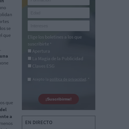
un
uno
olidan
ortes
dos se
el que
Elige los boletines a los que
suscribirte
*
.
Apertura
 una
La Magia de la Publicidad
hone
Claves ESG
Acepto la
política de privacidad
. *
¡Suscribirme!
tos que
del
ente a
EN DIRECTO
y menos