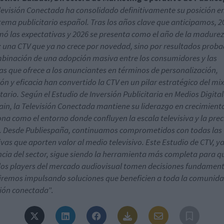
levisión Conectada ha consolidado definitivamente su posición en
tema publicitario español. Tras los años clave que anticipamos, 2
mó las expectativas y 2026 se presenta como el año de la madurez
 una CTV que ya no crece por novedad, sino por resultados proba
binación de una adopción masiva entre los consumidores y las
as que ofrece a los anunciantes en términos de personalización,
ón y eficacia han convertido la CTV en un pilar estratégico del mix
itario. Según el Estudio de Inversión Publicitaria en Medios Digita
ain, la Televisión Conectada mantiene su liderazgo en crecimiento
ona como el entorno donde confluyen la escala televisiva y la prec
l. Desde Publiespaña, continuamos comprometidos con todas las
tivas que aporten valor al medio televisivo. Este Estudio de CTV, y
ncia del sector, sigue siendo la herramienta más completa para q
los players del mercado audiovisual tomen decisiones fundamen
iremos impulsando soluciones que beneficien a toda la comunida
sión conectada
”.