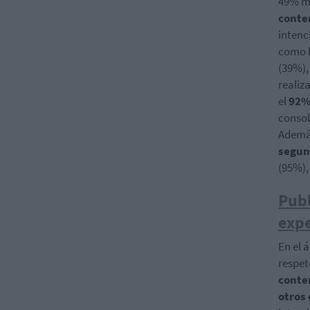
49% ma
conte
intenc
como l
(39%),
realiz
el
92% 
consol
Además
segun
(95%),
Publ
expe
En el 
respet
conte
otros