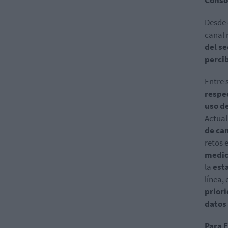
Desde 
canal 
del se
perci
Entre 
respec
uso d
Actual
de ca
retos 
medic
la
est
línea, 
prior
datos
Para 