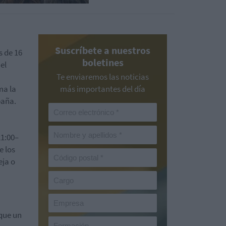
Suscríbete a nuestros
s de 16
boletines
el
Te enviaremos las noticias
ma la
más importantes del día
paña.
s
1:00–
e los
eja o
que un